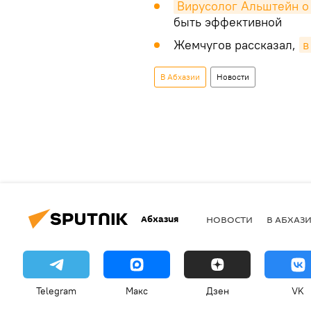
Вирусолог Альштейн о
быть эффективной
Жемчугов рассказал,
в
В Абхазии
Новости
Абхазия
НОВОСТИ
В АБХАЗ
Telegram
Макс
Дзен
VK