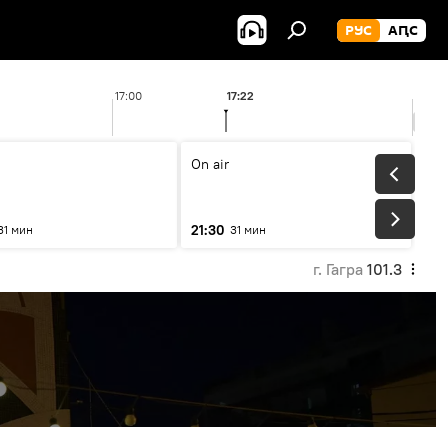
РУС
АԤС
17:00
17:22
18:00
On air
21:30
31 мин
31 мин
г. Гагра
101.3