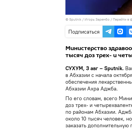
© Sputnik / Игорь Зарембо
/
Перейти в 
Подписаться
Министерство здравоо
тысяч доз трех- и чет
СУХУМ, 3 авг – Sputnik.
Вак
в Абхазии с начала октябр
обеспечения лекарственн
Абхазии Ахра Аджба.
По его словам, всего Мини
доз трех- и четырехвалент
по районам Абхазии. Аджб
около 10 тысяч человек, н
заказать дополнительную 