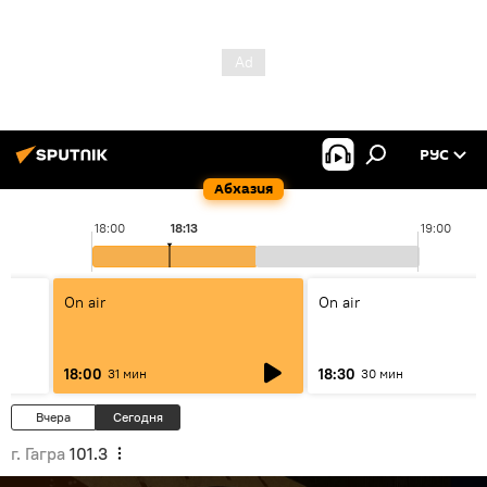
РУС
Абхазия
18:00
18:13
19:00
On air
On air
18:00
18:30
31 мин
30 мин
Вчера
Сегодня
г. Гагра
101.3