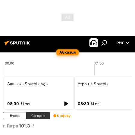
РУС
Абхазия
00:00
01:00
Ашьыжь Sputnik аҿы
Утро на Sputnik
08:00
08:30
31 мин
31 мин
Вчера
Сегодня
К эфиру
г. Гагра
101.3