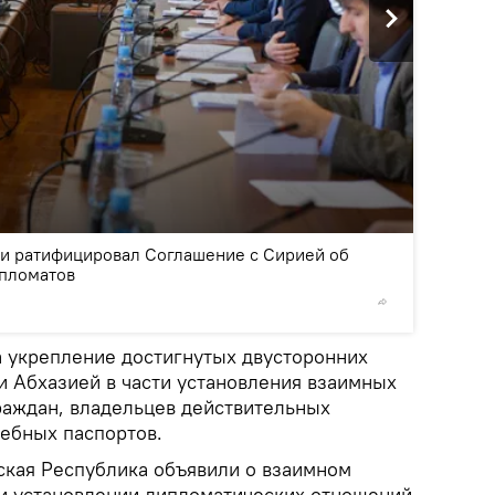
2
/3
и ратифицировал Соглашение с Сирией об
ипломатов
© Sputnik
 укрепление достигнутых двусторонних
 Абхазией в части установления взаимных
раждан, владельцев действительных
жебных паспортов.
ская Республика объявили о взаимном
и установлении дипломатических отношений