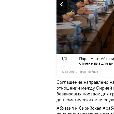
1
/3
глашение с Сирией об
Парламент Абхази
отмене виз для д
© Sputnik / Томас Тхайцук
Соглашение направлено на
отношений между Сирией и
безвизовых поездок для г
дипломатических или слу
Абхазия и Сирийская Араб
признании независимости 