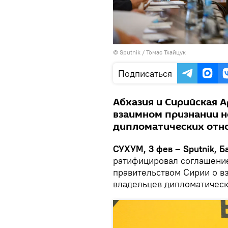
© Sputnik / Томас Тхайцук
Подписаться
Абхазия и Сирийская 
взаимном признании н
дипломатических отно
СУХУМ, 3 фев – Sputnik, Б
ратифицировал соглашени
правительством Сирии о в
владельцев дипломатическ