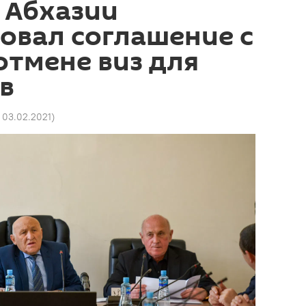
 Абхазии
овал соглашение с
отмене виз для
в
2 03.02.2021
)