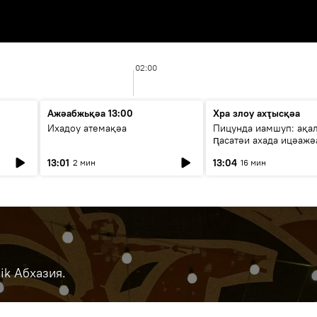
02:00
Ажәабжьқәа 13:00
Хра злоу ахҭысқәа
Ихадоу атемақәа
Пицунда иамшуп: ақа
ԥасатәи ахада ицәажә
13:01
13:04
2 мин
16 мин
ik Абхазия.