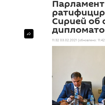
Парламент
ратифицир
Сирией об 
дипломато
11:32 03.02.2021
(обновлено:
11:4