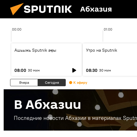
Абхазия
00:00
01:00
Ашьыжь Sputnik аҿы
Утро на Sputnik
08:00
08:30
30 мин
30 мин
Вчера
Сегодня
К эфиру
В Абхазии
Последние новости Абхазии в материалах Sputn