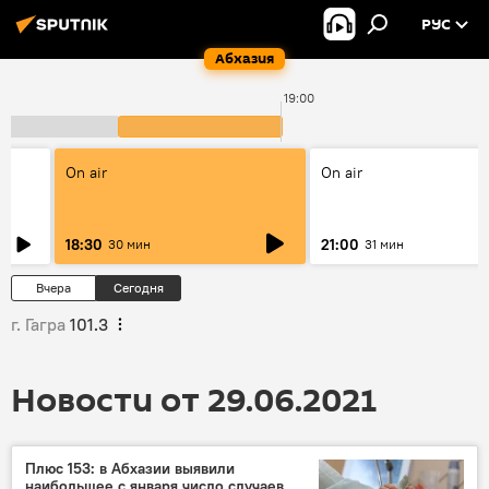
РУС
Абхазия
19:00
On air
On air
18:30
21:00
30 мин
31 мин
Вчера
Сегодня
г. Гагра
101.3
Новости от 29.06.2021
Плюс 153: в Абхазии выявили
наибольшее с января число случаев