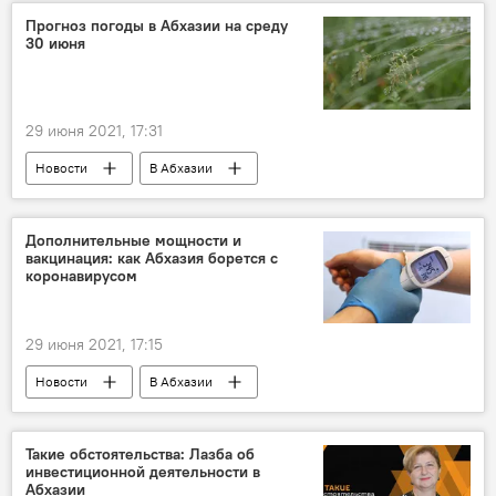
Прогноз погоды в Абхазии на среду
30 июня
29 июня 2021, 17:31
Новости
В Абхазии
Дополнительные мощности и
вакцинация: как Абхазия борется с
коронавирусом
29 июня 2021, 17:15
Новости
В Абхазии
Вакцинация от COVID-19 в Абхазии
Ситуация с коронавирусом в Абхазии
Такие обстоятельства: Лазба об
инвестиционной деятельности в
Абхазии