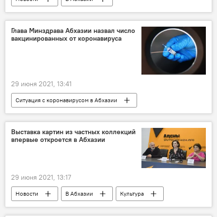
Ситуация с коронавирусом в Абхазии
Глава Минздрава Абхазии назвал число
вакцинированных от коронавируса
29 июня 2021, 13:41
Ситуация с коронавирусом в Абхазии
Новости
В Абхазии
Вакцинация от COVID-19 в Абхазии
Выставка картин из частных коллекций
впервые откроется в Абхазии
29 июня 2021, 13:17
Новости
В Абхазии
Культура
Пресс-центр