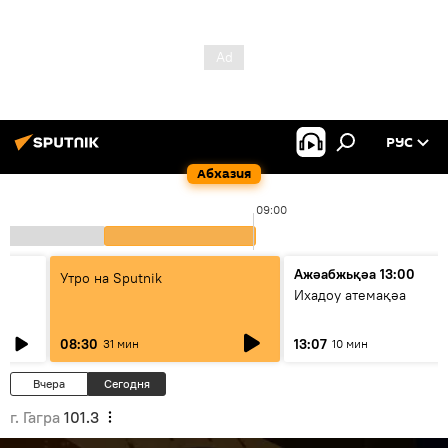
РУС
Абхазия
09:00
Ажәабжьқәа 13:00
Утро на Sputnik
Ихадоу атемақәа
08:30
13:07
31 мин
10 мин
Вчера
Сегодня
г. Гагра
101.3