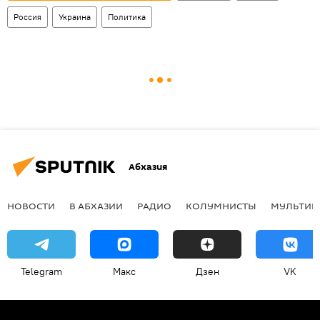
Россия
Украина
Политика
Абхазия
НОВОСТИ
В АБХАЗИИ
РАДИО
КОЛУМНИСТЫ
МУЛЬТИМ
Telegram
Макс
Дзен
VK