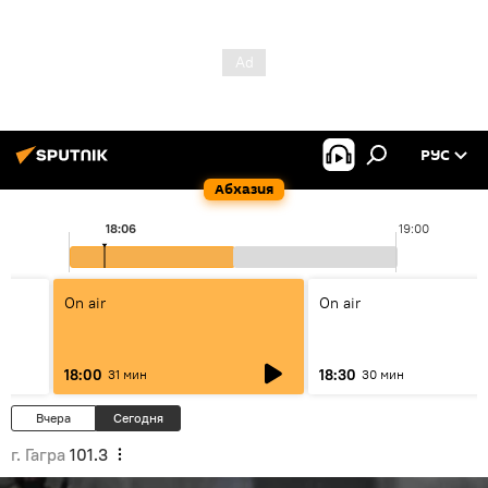
РУС
Абхазия
18:06
19:00
On air
On air
18:00
18:30
31 мин
30 мин
Вчера
Сегодня
г. Гагра
101.3