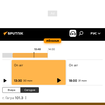
РУС
Абхазия
13:48
14:00
On air
On air
13:30
18:00
30 мин
31 мин
Вчера
Сегодня
г. Гагра
101.3