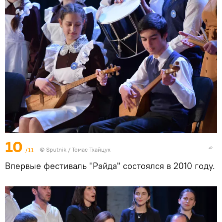
10
/11
© Sputnik / Томас Тхайцук
Впервые фестиваль "Райда" состоялся в 2010 году.