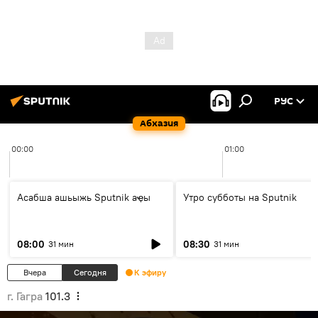
РУС
Абхазия
00:00
01:00
Асабша ашьыжь Sputnik аҿы
Утро субботы на Sputnik
08:00
08:30
31 мин
31 мин
Вчера
Сегодня
К эфиру
г. Гагра
101.3