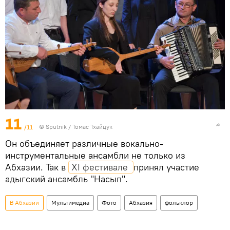
11
/11
© Sputnik / Томас Тхайцук
Он объединяет различные вокально-
инструментальные ансамбли не только из
Абхазии. Так в
XI фестивале 
принял участие
адыгский ансамбль "Насып".
В Абхазии
Мультимедиа
Фото
Абхазия
фольклор