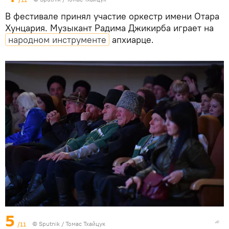
В фестивале принял участие оркестр имени Отара
Хунцария. Музыкант Радима Джикирба играет на
народном инструменте
апхиарце.
5
/11
© Sputnik / Томас Тхайцук