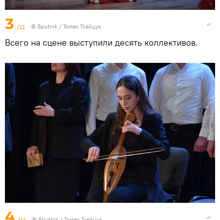
3
/11
© Sputnik / Томас Тхайцук
Всего на сцене выступили десять коллективов.
4
/11
© Sputnik / Томас Тхайцук