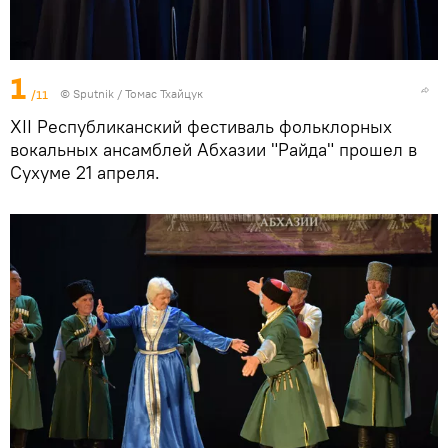
1
/11
© Sputnik / Томас Тхайцук
XII Республиканский фестиваль фольклорных
вокальных ансамблей Абхазии "Райда" прошел в
Сухуме 21 апреля.