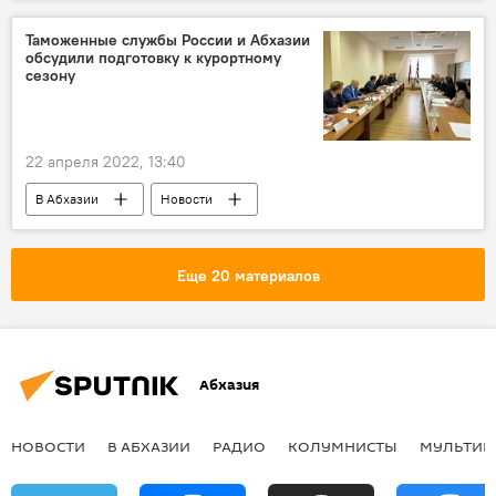
Новый Афон
туризм
Таможенные службы России и Абхазии
обсудили подготовку к курортному
сезону
22 апреля 2022, 13:40
В Абхазии
Новости
таможенный контроль
Абхазия
Россия
курортный сезон
Еще 20 материалов
Абхазия
НОВОСТИ
В АБХАЗИИ
РАДИО
КОЛУМНИСТЫ
МУЛЬТИМ