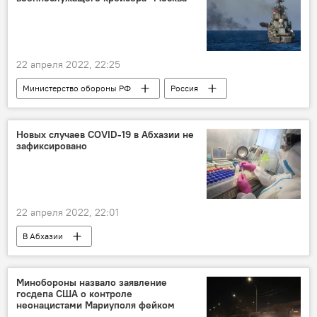
22 апреля 2022, 22:25
Министерство обороны РФ
Россия
Черноморский флот
Новых случаев COVID-19 в Абхазии не
зафиксировано
22 апреля 2022, 22:01
В Абхазии
Мировая пандемия коронавируса COVID-19
медицина
Абхазия
Минобороны назвало заявление
госдепа США о контроле
неонацистами Мариуполя фейком