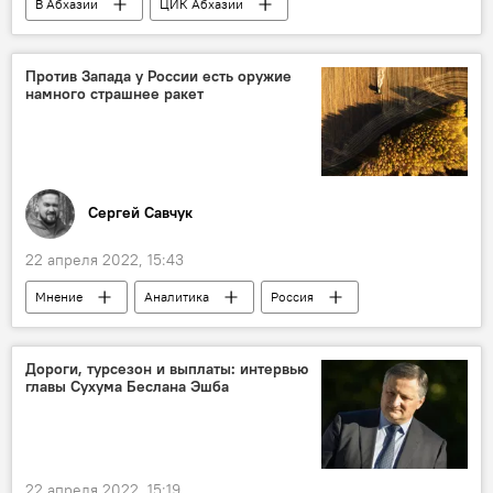
В Абхазии
ЦИК Абхазии
Выборы в Парламент Абхазии
Парламент Абхазии
Политика
Против Запада у России есть оружие
намного страшнее ракет
Сергей Савчук
22 апреля 2022, 15:43
Мнение
Аналитика
Россия
Украина
Европа
США
Дороги, турсезон и выплаты: интервью
главы Сухума Беслана Эшба
22 апреля 2022, 15:19