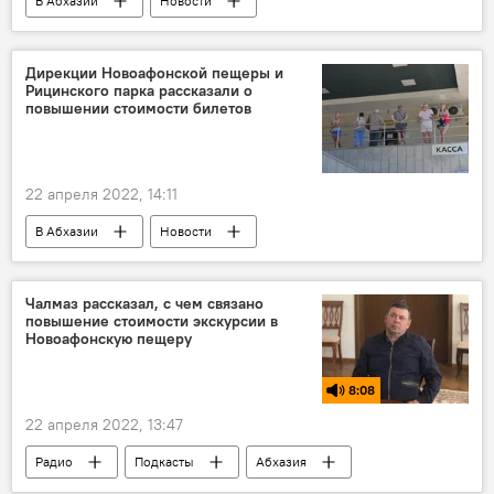
В Абхазии
Новости
Посольство РФ в Абхазии
Дирекции Новоафонской пещеры и
Рицинского парка рассказали о
повышении стоимости билетов
22 апреля 2022, 14:11
В Абхазии
Новости
Рицинский Реликтовый Национальный Парк (РРНП)
Новоафонская пещера
Абхазия
Чалмаз рассказал, с чем связано
повышение стоимости экскурсии в
туризм
Новоафонскую пещеру
8:08
22 апреля 2022, 13:47
Радио
Подкасты
Абхазия