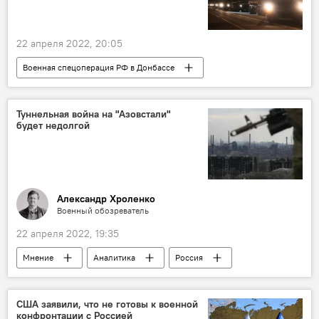
22 апреля 2022, 20:05
Военная спецоперация РФ в Донбассе
Министерство обороны РФ
Украина
Россия
Политика
Туннельная война на "Азовстали"
будет недолгой
Александр Хроленко
Военный обозреватель
22 апреля 2022, 19:35
Мнение
Аналитика
Россия
Украина
Новости
США заявили, что не готовы к военной
конфронтации с Россией