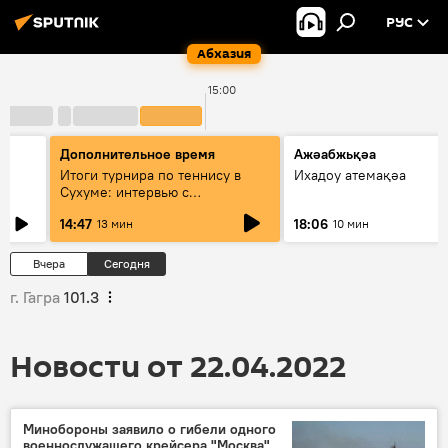
РУС
Абхазия
15:00
Дополнительное время
Ажәабжьқәа
Итоги турнира по теннису в
Ихадоу атемақәа
Сухуме: интервью с
президентом Федерации
14:47
18:06
13 мин
10 мин
Вчера
Сегодня
г. Гагра
101.3
Новости от 22.04.2022
Минобороны заявило о гибели одного
военнослужащего крейсера "Москва"