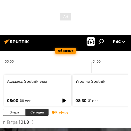
РУС
Абхазия
00:00
01:00
Ашьыжь Sputnik аҿы
Утро на Sputnik
08:00
08:30
30 мин
31 мин
Вчера
Сегодня
К эфиру
г. Гагра
101.3