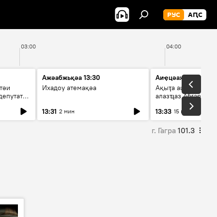
РУС
АԤС
03:00
04:00
Ажәабжьқәа 13:30
Аиҿцәажәара
тәи
Ихадоу атемақәа
Ақыҭа ацхрааразы 
депутат
алазҵаз Абӷархықә
адепутат ицәажәар
13:31
13:33
2 мин
15 мин
г. Гагра
101.3