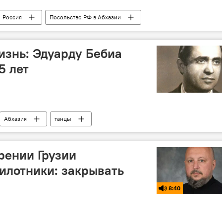
Россия
Посольство РФ в Абхазии
изнь: Эдуарду Бебиа
5 лет
Абхазия
танцы
рении Грузии
илотники: закрывать
8:40