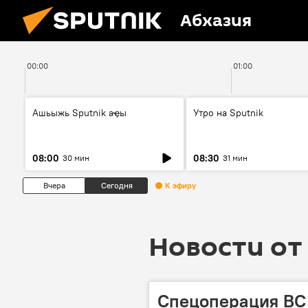
Абхазия
00:00
01:00
Ашьыжь Sputnik аҿы
Утро на Sputnik
08:00
08:30
30 мин
31 мин
Вчера
Сегодня
К эфиру
Новости от 
Спецоперация ВС 