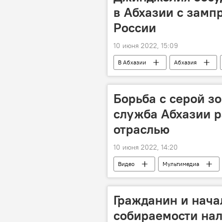
в Абхазии с замп
России
10 июня 2022, 15:09
В Абхазии
Абхазия
Борьба с серой зо
служба Абхазии р
отраслью
10 июня 2022, 14:20
Видео
Мультимедиа
Гражданин и нача
собираемости нал