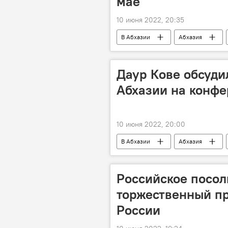
мае
10 июня 2022, 20:35
В Абхазии
Абхазия
Даур Кове обсуди
Абхазии на конф
10 июня 2022, 20:00
В Абхазии
Абхазия
Российское посол
торжественный п
России