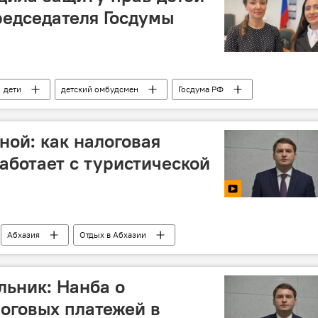
редседателя Госдумы
дети
детский омбудсмен
Госдума РФ
ной: как налоговая
аботает с туристической
Абхазия
Отдых в Абхазии
льник: Нанба о
оговых платежей в