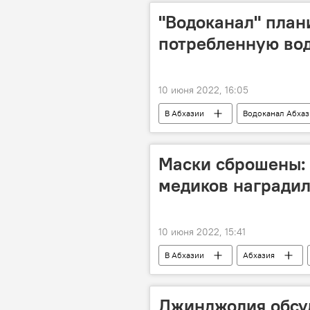
"Водоканал" план
потребленную вод
10 июня 2022, 16:05
В Абхазии
Водоканал Абха
Маски сброшены: 
медиков наградил
10 июня 2022, 15:41
В Абхазии
Абхазия
Джинджолия обсу