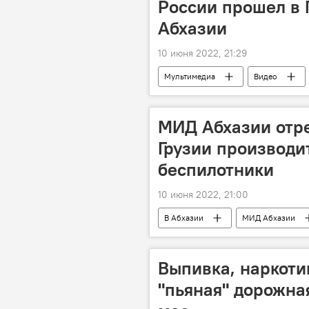
России прошел в 
Абхазии
10 июня 2022, 21:29
Мультимедиа
Видео
МИД Абхазии отр
Грузии производи
беспилотники
10 июня 2022, 21:00
В Абхазии
МИД Абхазии
Выпивка, наркоти
"пьяная" дорожная