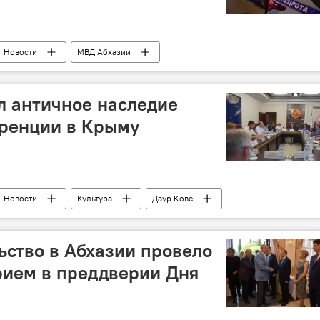
Новости
МВД Абхазии
л античное наследие
еренции в Крыму
Новости
Культура
Даур Кове
ьство в Абхазии провело
рием в преддверии Дня