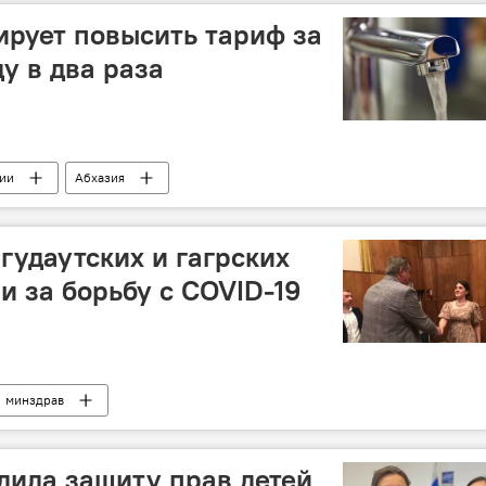
ирует повысить тариф за
у в два раза
зии
Абхазия
гудаутских и гагрских
и за борьбу с COVID-19
минздрав
дила защиту прав детей