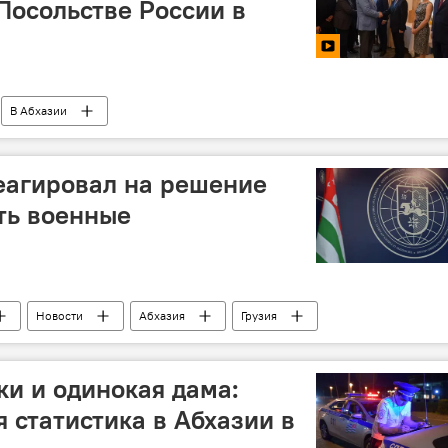
Посольстве России в
В Абхазии
еагировал на решение
ть военные
Новости
Абхазия
Грузия
ки и одинокая дама:
 статистика в Абхазии в