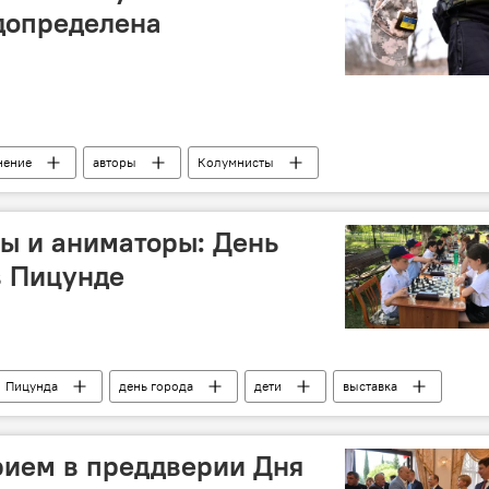
допределена
нение
авторы
Колумнисты
е
ы и аниматоры: День
в Пицунде
Пицунда
день города
дети
выставка
рием в преддверии Дня