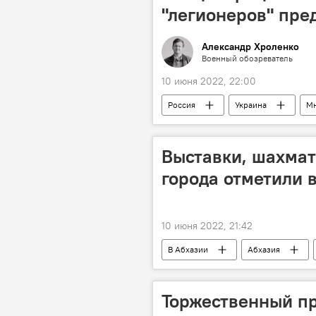
"легионеров" пре
Александр Хроленко
Военный обозреватель
10 июня 2022, 22:00
Россия
Украина
М
Военная спецоперация РФ в Донбасс
Выставки, шахмат
города отметили 
10 июня 2022, 21:42
В Абхазии
Абхазия
Культура
Торжественный п