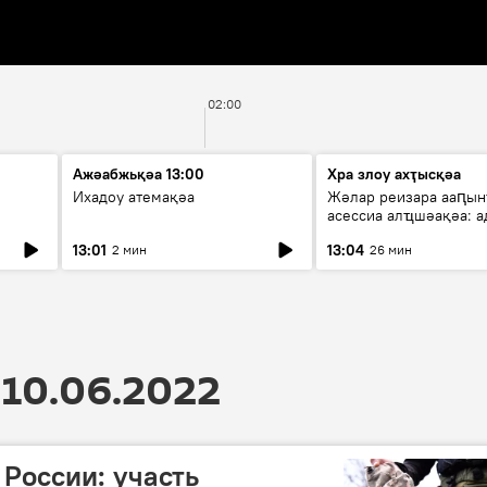
02:00
Ажәабжьқәа 13:00
Хра злоу ахҭысқәа
Ихадоу атемақәа
Жәлар реизара ааԥын
асессиа алҵшәақәа: а
ицәажәара
13:01
13:04
2 мин
26 мин
10.06.2022
России: участь