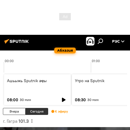
РУС
Абхазия
00:00
01:00
Ашьыжь Sputnik аҿы
Утро на Sputnik
08:00
08:30
30 мин
30 мин
Вчера
Сегодня
К эфиру
г. Гагра
101.3