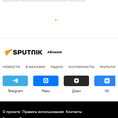
Абхазия
НОВОСТИ
В АБХАЗИИ
РАДИО
КОЛУМНИСТЫ
МУЛЬТИМ
Telegram
Макс
Дзен
VK
О проекте
Правила использования
Контакты