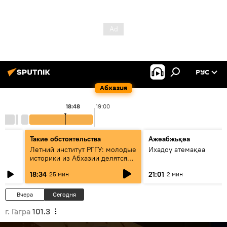
РУС
Абхазия
18:48
19:00
Такие обстоятельства
Ажәабжьқәа
Летний институт РГГУ: молодые
Ихадоу атемақәа
историки из Абхазии делятся
итогами проекта
18:34
21:01
25 мин
2 мин
Вчера
Сегодня
г. Гагра
101.3