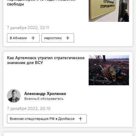
свободы
7 декабря 2022, 22:11
В Абхазии
наркотики
МВД Абхазии
Сухумский городской суд
Абхазия
Как Артемовск утратил стратегическое
значение для ВСУ
Александр Хроленко
Военный обозреватель
7 декабря 2022, 20:10
Военная спецоперация РФ в Донбассе
Аналитика
Россия
Украина