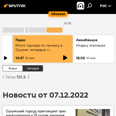
РУС
Абхазия
15:00
Радио
Ажәабжьқәа
Итоги турнира по теннису в
Ихадоу атемақәа
Сухуме: интервью с
президентом Федерации
14:47
18:06
13 мин
10 мин
Вчера
Сегодня
г. Гагра
101.3
Новости от 07.12.2022
Сухумский горсуд приговорил трех
наркодилеров к 15 годам лишения