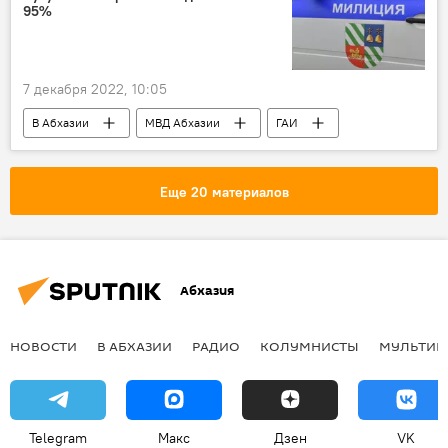
95%
7 декабря 2022, 10:05
В Абхазии
МВД Абхазии
ГАИ
Сухум
Абхазия
Еще 20 материалов
Абхазия
НОВОСТИ
В АБХАЗИИ
РАДИО
КОЛУМНИСТЫ
МУЛЬТИМ
Telegram
Макс
Дзен
VK