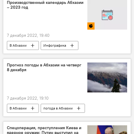
Производственный календарь Абхазии
– 2023 год
7 декабря 2022, 19:40
В Абхазии
Инфографика
Мультимедиа
Абхазия
Кабмин Абхазии
Прогноз погоды в Абхазии на четверг
8 декабря
7 декабря 2022, 19:10
В Абхазии
погода в Абхазии
Спецоперация, преступления Киева и
ядерное оружие: Путин выступил на