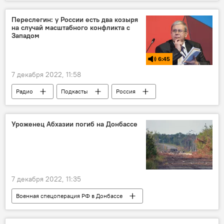
НАТО
Переслегин: у России есть два козыря
на случай масштабного конфликта с
Западом
6:45
7 декабря 2022, 11:58
Радио
Подкасты
Россия
Европа
США
спецоперация
Политика
Уроженец Абхазии погиб на Донбассе
7 декабря 2022, 11:35
Военная спецоперация РФ в Донбассе
Донбасс
Абхазия