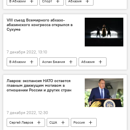
В Абхазии
Спорт
Абхазия
VIII съезд Всемирного абхазо-
абазинского конгресса открылся в
Сухуме
7 декабря 2022, 13:10
В Абхазии
Аслан Бжания
Абхазия
Лавров: экспансия НАТО остается
главным движущим мотивом в
отношении России и других стран
7 декабря 2022, 12:30
Сергей Лавров
США
Россия