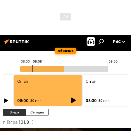
РУС
Абхазия
08:00
08:08
09:00
On air
On air
08:00
08:30
30 мин
30 мин
Вчера
Сегодня
г. Гагра
101.3