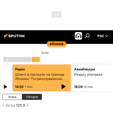
РУС
Абхазия
15:00
Радио
Ажәабжьқәа
Штамп в паспорте на границе
Ихадоу атемақәа
Абхазии: Погрануправление
СГБ разъяснило правила для
14:53
18:06
7 мин
10 мин
туристов
Вчера
Сегодня
г. Гагра
101.3