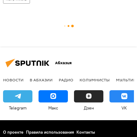
Абхазия
НОВОСТИ
В АБХАЗИИ
РАДИО
КОЛУМНИСТЫ
МУЛЬТИМ
Telegram
Макс
Дзен
VK
О проекте
Правила использования
Контакты