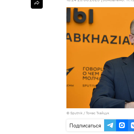
© Sputnik / Томас Тхайцук
Подписаться