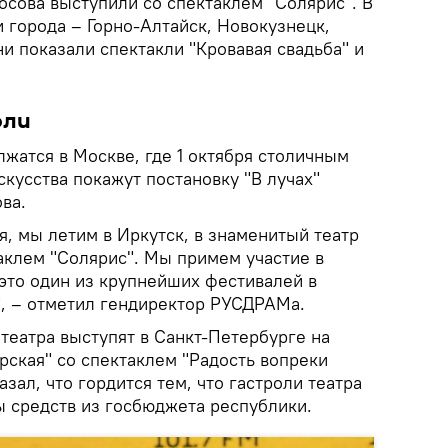
осова выступили со спектаклем "Солярис". В
 города – Горно-Алтайск, Новокузнецк,
и показали спектакли "Кровавая свадьба" и
оли
жатся в Москве, где 1 октября столичным
кусства покажут постановку "В лучах"
ва.
я, мы летим в Иркутск, в знаменитый театр
аклем "Солярис". Мы примем участие в
это один из крупнейших фестивалей в
, – отметил гендиректор РУСДРАМа.
театра выступят в Санкт-Петербурге на
рская" со спектаклем "Радость вопреки
зал, что гордится тем, что гастроли театра
ы средств из госбюджета республики.