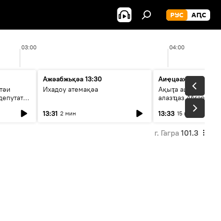
РУС
АԤС
03:00
04:00
Ажәабжьқәа 13:30
Аиҿцәажәара
тәи
Ихадоу атемақәа
Ақыҭа ацхрааразы 
депутат
алазҵаз Абӷархықә
адепутат ицәажәар
13:31
13:33
2 мин
15 мин
г. Гагра
101.3