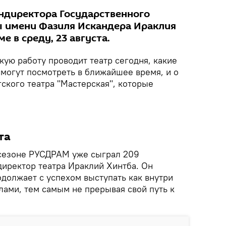
ндиректора Государственного
ы имени Фазиля Искандера Ираклия
е в среду, 23 августа.
акую работу проводит театр сегодня, какие
смогут посмотреть в ближайшее время, и о
ского театра "Мастерская", которые
та
сезоне РУСДРАМ уже сыграл 209
директор театра Ираклий Хинтба. Он
одолжает с успехом выступать как внутри
елами, тем самым не прерывая свой путь к