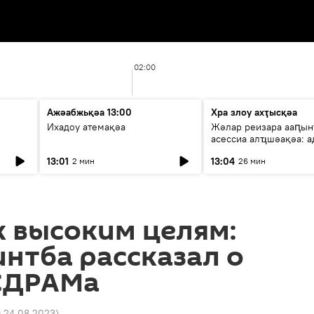
02:00
Ажәабжьқәа 13:00
Хра злоу ахҭысқәа
Ихадоу атемақәа
Жәлар реизара ааԥын
асессиа алҵшәақәа: а
ицәажәара
13:01
13:04
2 мин
26 мин
 высоким целям:
нтба рассказал о
СДРАМа
19 24.08.2023
)