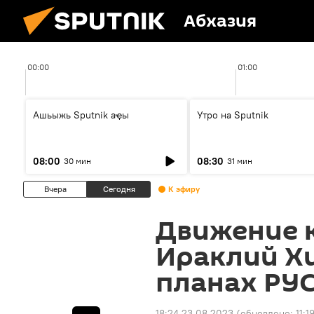
Абхазия
00:00
01:00
Ашьыжь Sputnik аҿы
Утро на Sputnik
08:00
08:30
30 мин
31 мин
Вчера
Сегодня
К эфиру
Движение к
Ираклий Хи
планах РУ
18:24 23.08.2023
(обновлено:
11: