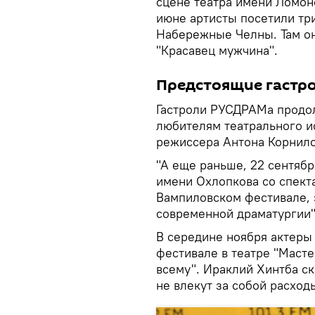
сцене театра имени Ломон
июне артисты посетили три
Набережные Челны. Там он
"Красавец мужчина".
Предстоящие гастр
Гастроли РУСДРАМа продол
любителям театрального ис
режиссера Антона Корнило
"А еще раньше, 22 сентябр
имени Охлопкова со спект
Вампиловском фестивале, 
современной драматургии"
В середине ноября актеры 
фестивале в театре "Масте
всему". Ираклий Хинтба ска
не влекут за собой расход