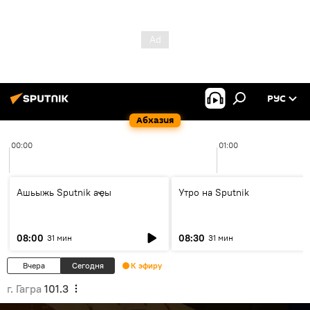
РУС
Абхазия
00:00
01:00
Ашьыжь Sputnik аҿы
Утро на Sputnik
08:00
08:30
31 мин
31 мин
Вчера
Сегодня
К эфиру
г. Гагра
101.3