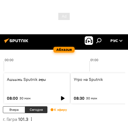
РУС
Абхазия
00:00
01:00
Ашьыжь Sputnik аҿы
Утро на Sputnik
08:00
08:30
30 мин
30 мин
Вчера
Сегодня
К эфиру
г. Гагра
101.3