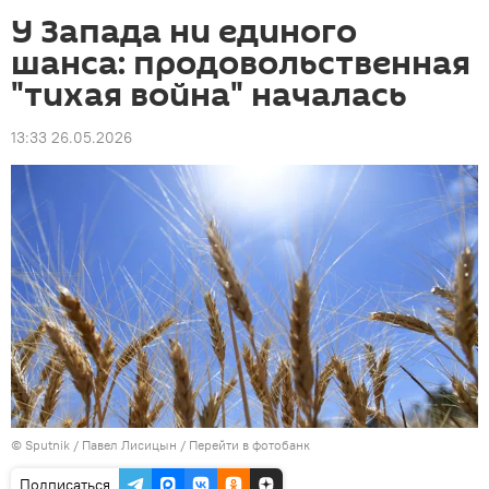
У Запада ни единого
шанса: продовольственная
"тихая война" началась
13:33 26.05.2026
© Sputnik / Павел Лисицын
/
Перейти в фотобанк
Подписаться