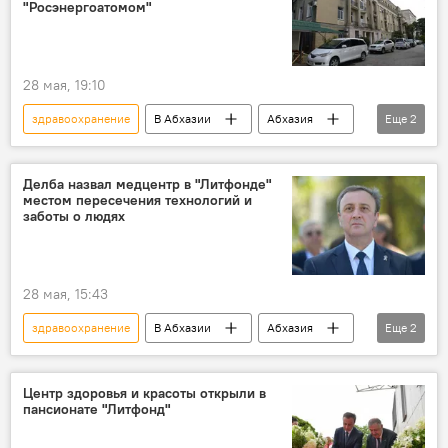
"Росэнергоатомом"
28 мая, 19:10
здравоохранение
В Абхазии
Абхазия
Еще
2
Новости
Гагра
Делба назвал медцентр в "Литфонде"
местом пересечения технологий и
заботы о людях
28 мая, 15:43
здравоохранение
В Абхазии
Абхазия
Еще
2
Новости
Пицунда
Центр здоровья и красоты открыли в
пансионате "Литфонд"