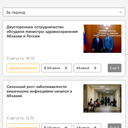
За период
Двустороннее сотрудничество
обсудили министры здравоохранения
Абхазии и России
6 августа, 18:19
здравоохранение
В Абхазии
Абхазия
Еще
3
Россия
Новости
Минздрав Абхазии
Сезонный рост заболеваемости
кишечными инфекциями начался в
Абхазии
6 августа, 12:51
здравоохранение
В Абхазии
Абхазия
Еще
2