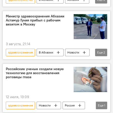
Новости
медицина
Министр здравоохранения Абхазии
Астамур Гуния прибыл с рабочим
визитом в Москву
3 августа, 21:14
здравоохранение
В Абхазии
Новости
Еще
2
Абхазия
Россия
Российские ученые создали новую
технологию для восстановления
роговицы глаза
12 июля, 13:09
здравоохранение
Новости
Россия
Еще
1
Российская академия наук