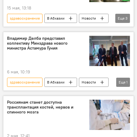
15 мая, 13:18
здравоохранение
В Абхазии
Новости
Еще
3
Абхазия
Бадра Гунба
Экономика
Владимир Делба представил
коллективу Минздрава нового
министра Астамура Гуния
6 мая, 10:19
здравоохранение
В Абхазии
Новости
Еще
1
Абхазия
Россиянам станет доступна
трансплантация костей, нервов и
спинного мозга
2 мая, 12:41