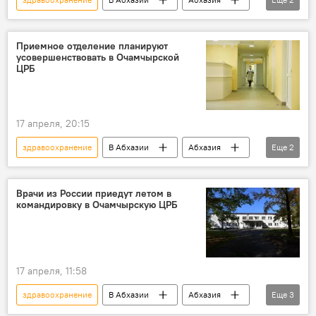
Новости
вакцинация
Приемное отделение планируют
усовершенствовать в Очамчырской
ЦРБ
17 апреля, 20:15
здравоохранение
В Абхазии
Абхазия
Еще
2
Новости
медицина
Врачи из России приедут летом в
командировку в Очамчырскую ЦРБ
17 апреля, 11:58
здравоохранение
В Абхазии
Абхазия
Еще
3
Новости
Очамчырский район