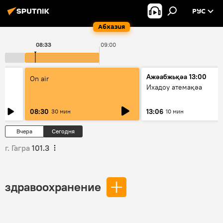
РУС
Абхазия
08:33
09:00
Ажәабжьқәа 13:00
On air
Ихадоу атемақәа
08:30
13:06
30 мин
10 мин
Вчера
Сегодня
г. Гагра
101.3
здравоохранение