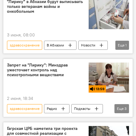
"Лирику" в Абхазии будут выписывать
только ветеранам войны и
онкобольным
3 июня, 08:00
здравоохранение
В Абхазии
Новости
Еще
1
Абхазия
Запрет на "Лирику": Минздрав
ужесточает контроль над
психотропными веществами
13:59
2 июня, 18:34
здравоохранение
Радио
Подкасты
Еще
3
Абхазия
Минздрав Абхазии
лекарства
Гагрская ЦРБ наметила три проекта
для совместной реализации с