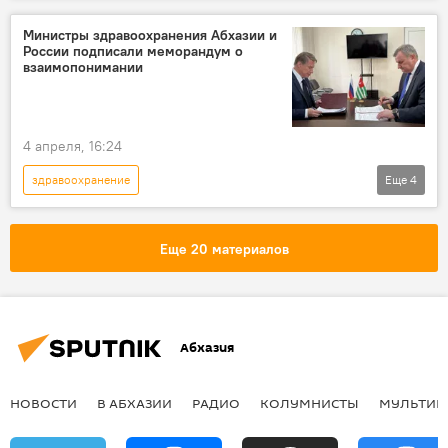
медицина
Министры здравоохранения Абхазии и
России подписали меморандум о
взаимопонимании
4 апреля, 16:24
здравоохранение
Еще
4
Форум "Абхазия — инвестиции в будущее"
Новости
Абхазия
Россия
Еще 20 материалов
Абхазия
НОВОСТИ
В АБХАЗИИ
РАДИО
КОЛУМНИСТЫ
МУЛЬТИМ