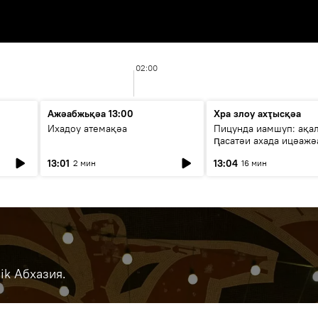
02:00
Ажәабжьқәа 13:00
Хра злоу ахҭысқәа
Ихадоу атемақәа
Пицунда иамшуп: ақа
ԥасатәи ахада ицәажә
13:01
13:04
2 мин
16 мин
ik Абхазия.