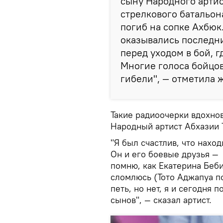
сыну Народного артис
стрелкового батальон
погиб на сопке Ахбюк
оказывались последн
перед уходом в бой, 
Многие голоса бойцов
гибели", — отметила 
Такие радиоочерки вдохнов
Народный артист Абхазии 
"Я был счастлив, что нахо
Он и его боевые друзья —
помню, как Екатерина Беби
сломлюсь (Тото Аджапуа по
петь, но нет, я и сегодня 
сынов", — сказал артист.