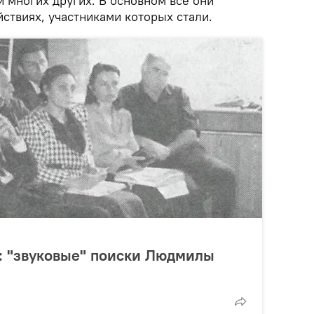
 многих других. В основном все они
ствиях, участниками которых стали.
: "звуковые" поиски Людмилы