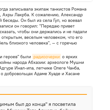
когда записывала экипаж танкистов Романа
я, Ахры Лакрба. К сожалению, Александр
 беседы. Он был из села Гуп, но воевал
 записи он говорил: "Передаю привет
сказать, чтобы они держались и не падали
 открытым, веселым человеком, что его
бель близкого человека", — с горечью
и героев" были
радиоочерки
о ярких
войны народа Абхазии: археологе Мушни
Адгуре Инал-ипа, летчике Олеге Чанба,
 о добровольцах Адаме Хуаде и Хасане
имым был до конца" я посветила