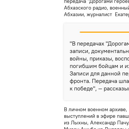
передача "Дорогами героев
Абхазского радио, военны
Абхазии, журналист Екате
"В передачах "Дорога
записи, документаль
войны, приказы, вос
погибшим бойцам и их
Записи для данной пе
фронта. Передача шла
к победе", — рассказ
В личном военном архиве, 
выступлений в эфире павш
из Лыхны, Александр Пачул