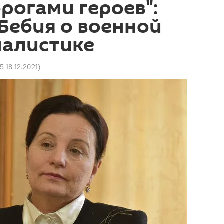
рогами героев":
Бебия о военной
алистике
25 18.12.2021
)