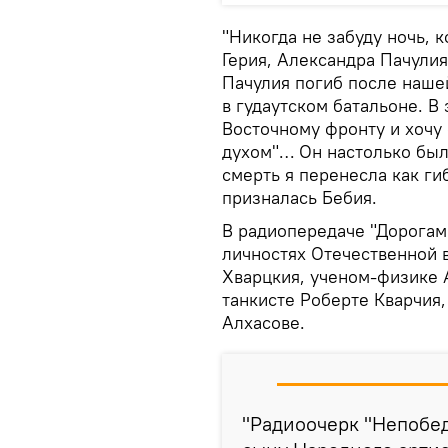
"Никогда не забуду ночь, 
Герия, Александра Пачули
Пачулия погиб после нашей
в гудаутском батальоне. В
Восточному фронту и хочу 
духом"… Он настолько был
смерть я перенесла как ги
призналась Бебия.
В радиопередаче "Дорогам
личностях Отечественной 
Хварцкия, ученом-физике 
танкисте Роберте Кварчия,
Алхасове.
"Радиоочерк "Непобед