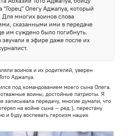
та Абхазии Тото Аджапуа, бойцу
а "Горец" Олегу Аджапуа, который
. Для многих воинов слова
ими, сказанными ими в передаче
где им суждено было погибнуть.
 звучали в эфире даже после их
журналист.
ляли воинов и их родителей, уверен
Тото Аджапуа.
дился под командованием моего сына Олега.
 отважные воины, достойные патриоты. Я
я записывала передачу, многие думали, что
терял на войне сына — ред.), перестану
пою и буду воспевать героизм наших