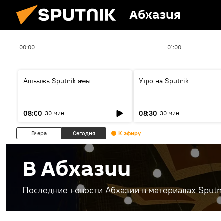
Абхазия
00:00
01:00
Ашьыжь Sputnik аҿы
Утро на Sputnik
08:00
08:30
30 мин
30 мин
Вчера
Сегодня
К эфиру
В Абхазии
Последние новости Абхазии в материалах Sputn