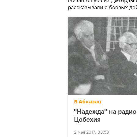
Мизан Ашуба из Джгерды и
рассказывали о боевых дей
В Абхазии
"Надежда" на радио
Цобехия
2 мая 2017, 08:59