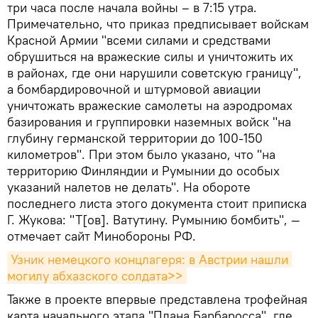
три часа после начала войны – в 7:15 утра.
Примечательно, что приказ предписывает войскам
Красной Армии "всеми силами и средствами
обрушиться на вражеские силы и уничтожить их
в районах, где они нарушили советскую границу",
а бомбардировочной и штурмовой авиации
уничтожать вражеские самолеты на аэродромах
базирования и группировки наземных войск "на
глубину германской территории до 100-150
километров". При этом было указано, что "на
территорию Финляндии и Румынии до особых
указаний налетов не делать". На обороте
последнего листа этого документа стоит приписка
Г. Жукова: "Т[ов]. Ватутину. Румынию бомбить", —
отмечает сайт Минобороны РФ.
Узник немецкого концлагеря: в Австрии нашли 
могилу абхазского солдата>>
Также в проекте впервые представлена трофейная
карта начального этапа "Плана Барбаросса", где,