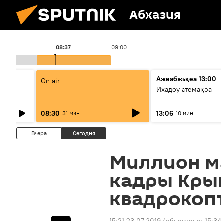
Абхазия
08:37
09:00
Ажәабжьқәа 13:00
On air
Ихадоу атемақәа
08:30
13:06
31 мин
10 мин
Вчера
Сегодня
Миллион ма
кадры Крым
квадрокоп
15:21 23.07.2019
(обновлено:
15:3