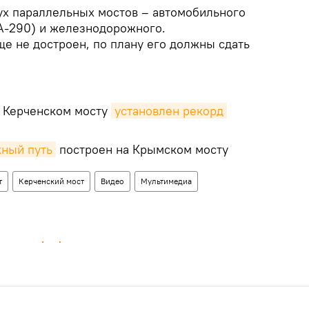
ух параллельных мостов – автомобильного
 А-290) и железнодорожного.
 не достроен, по плану его должны сдать
а Керченском мосту
установлен рекорд 
ный путь
построен на Крымском мосту
т
Керченский мост
Видео
Мультимедиа