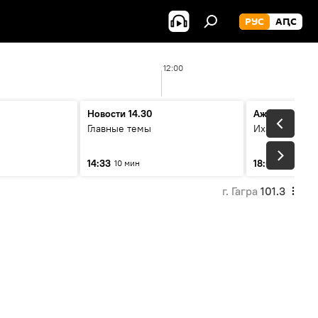
РУС
АԤС
12:00
Новости 14.30
Ажәабжьқәа
Главные темы
Ихадоу атема
14:33
18:06
10 мин
10 мин
г. Гагра
101.3