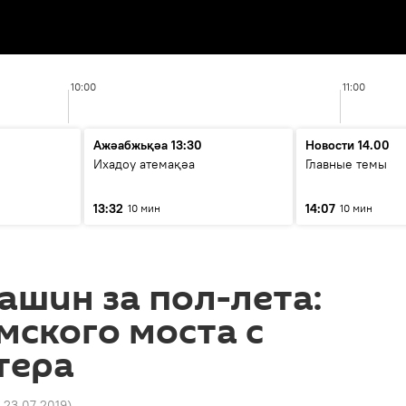
10:00
11:00
Ажәабжьқәа 13:30
Новости 14.00
Ихадоу атемақәа
Главные темы
13:32
14:07
10 мин
10 мин
шин за пол-лета:
ского моста с
тера
4 23.07.2019
)