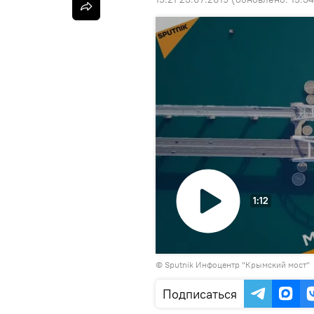
1:12
Воспроизвести
© Sputnik Инфоцентр "Крымский мост"
видео
Подписаться