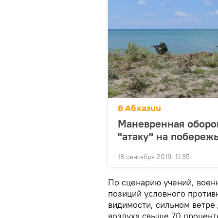
В Абхазии
Маневренная оборо
"атаку" на побереж
18 сентября 2019, 11:35
По сценарию учений, воен
позиций условного противн
видимости, сильном ветре 
воздуха свыше 70 процент