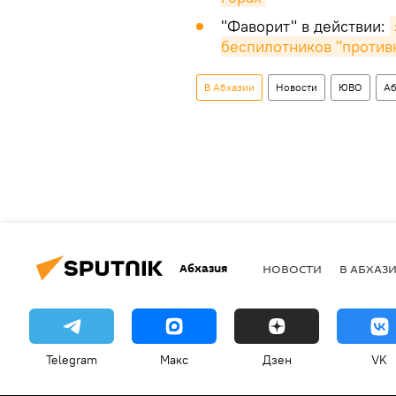
"Фаворит" в действии:
беспилотников "против
В Абхазии
Новости
ЮВО
Аб
Абхазия
НОВОСТИ
В АБХАЗ
Telegram
Макс
Дзен
VK