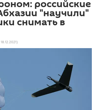
роном: российские
Абхазии "научили"
ки снимать в
 18.12.2021
)