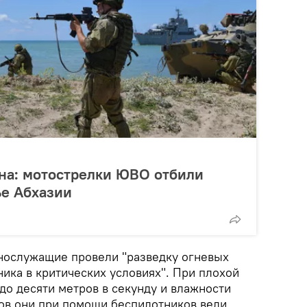
на: мотострелки ЮВО отбили
ье Абхазии
нослужащие провели "разведку огневых
ика в критических условиях". При плохой
до десяти метров в секунду и влажности
ов они при помощи беспилотников вели