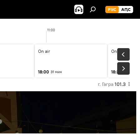
РУС
АԤС
11:00
On air
On air
18:00
18:30
31 мин
31 мин
г. Гагра
101.3