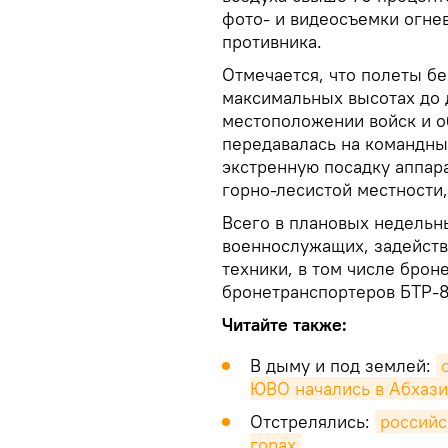
фото- и видеосъемки огне
противника.
Отмечается, что полеты б
максимальных высотах до 
местоположении войск и о
передавалась на командны
экстренную посадку аппар
горно-лесистой местности
Всего в плановых недельн
военнослужащих, задейств
техники, в том числе брон
бронетранспортеров БТР-8
Читайте также:
В дыму и под землей:
ЮВО начались в Абхаз
Отстрелялись:
российс
горах