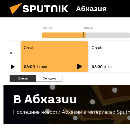
Абхазия
08:00
08:28
On air
On air
бота с
о
мава
08:00
08:30
31 мин
31 мин
Вчера
Сегодня
В Абхазии
Последние новости Абхазии в материалах Sputn