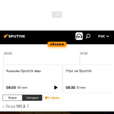
РУС
Абхазия
00:00
01:00
Ашьыжь Sputnik аҿы
Утро на Sputnik
08:00
08:30
30 мин
31 мин
Вчера
Сегодня
К эфиру
г. Гагра
101.3