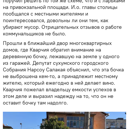
поручил решить по той же схеме, что и с ларьками
на привокзальной площади. И.о. главы столицы
пообщался с местными жителями и
поинтересовался, довольны ли они тем, как
убирают мусор. Отрицательных отзывов о работе
коммунальщиков не было.
Прошли в ближайший двор многоквартирных
домов, где Кварчия обратил внимание на
деревянную бочку, лежавшую на земле у одного
из гаражей. Депутат сухумского городского
Собрания Нарсоу Салакая объяснил, что эта бочка
не выброшена кем-то, а принадлежит местному
жителю, который ежегодно в ней делает вино.
Кварчия пожелал владельцу емкости успехов в
этом деле и выразил надежду на то, что он не
оставит бочку там надолго.