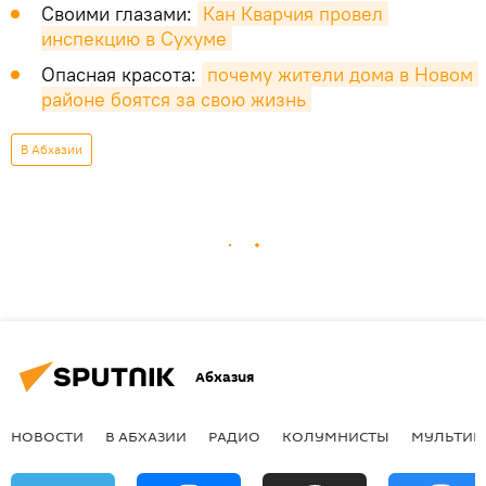
Своими глазами:
Кан Кварчия провел 
инспекцию в Сухуме
Опасная красота:
почему жители дома в Новом 
районе боятся за свою жизнь
В Абхазии
Абхазия
НОВОСТИ
В АБХАЗИИ
РАДИО
КОЛУМНИСТЫ
МУЛЬТИМ