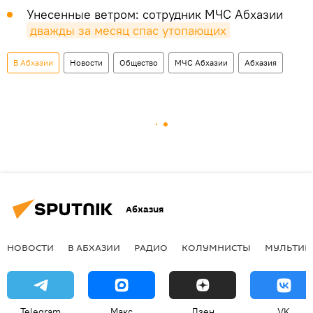
Унесенные ветром: сотрудник МЧС Абхазии
дважды за месяц спас утопающих
В Абхазии
Новости
Общество
МЧС Абхазии
Абхазия
Абхазия
НОВОСТИ
В АБХАЗИИ
РАДИО
КОЛУМНИСТЫ
МУЛЬТИМ
Telegram
Макс
Дзен
VK