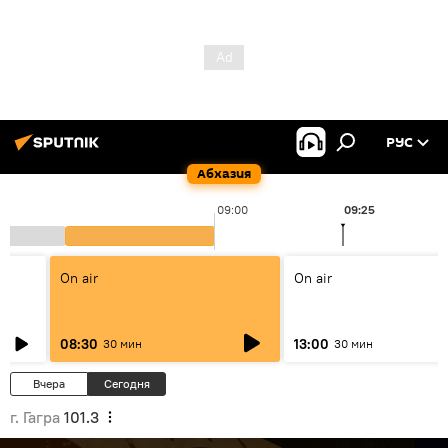
РУС
Абхазия
09:00
09:25
On air
On air
08:30
13:00
30 мин
30 мин
Вчера
Сегодня
г. Гагра
101.3