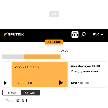
РУС
Абхазия
09:00
Ажәабжьқәа 13:00
Утро на Sputnik
Ихадоу атемақәа
08:30
13:07
31 мин
10 мин
Вчера
Сегодня
г. Гагра
101.3