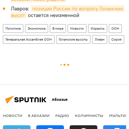
Лавров:
позиция России по вопросу Голанских 
высот
остается неизменной
Политика
Экономика
В мире
Новости
Израиль
ООН
Генеральная Ассамблея ООН
Голанские высоты
Ливан
Сирия
Абхазия
НОВОСТИ
В АБХАЗИИ
РАДИО
КОЛУМНИСТЫ
МУЛЬТИМ