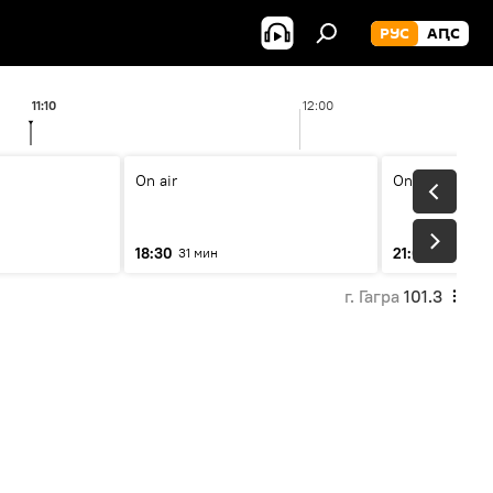
РУС
АԤС
11:10
12:00
On air
On air
18:30
21:00
31 мин
31 мин
г. Гагра
101.3