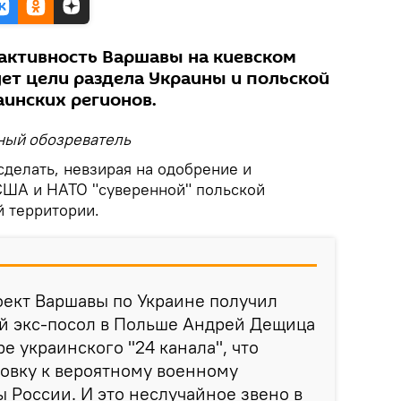
активность Варшавы на киевском
ет цели раздела Украины и польской
аинских регионов.
ный обозреватель
сделать, невзирая на одобрение и
США и НАТО "суверенной" польской
й территории.
оект Варшавы по Украине получил
ий экс-посол в Польше Андрей Дещица
ре украинского "24 канала", что
овку к вероятному военному
 России. И это неслучайное звено в