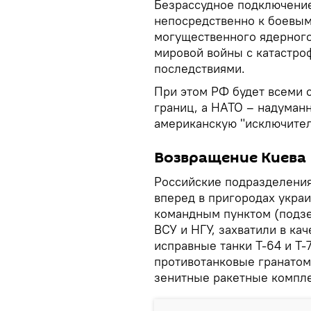
Безрассудное подключение
непосредственно к боевым
могущественного ядерного
мировой войны с катастро
последствиями.
При этом РФ будет всеми 
границ, а НАТО – надуман
американскую "исключител
Возвращение Киева
Российские подразделения
вперед в пригородах укра
командным пунктом (подз
ВСУ и НГУ, захватили в ка
исправные танки Т-64 и Т-7
противотанковые гранатом
зенитные ракетные компл