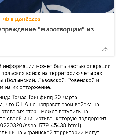
 РФ в Донбассе
упреждение "миротворцам" из
й информации может быть частью операции
 польских войск на территорию четырех
ы (Волынской, Львовской, Ровенской и
м на их отторжение.
нда Томас-Гринфилд 20 марта
, что США не направят свои войска на
 натовских стран может вступить на
по своей инициативе, которую поддержит
/20220320/ssha-1779145438.html).
ольши на украинской территории могут