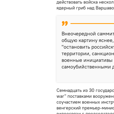
действовать войска нескол
ядерный гриб над Варшаво
Внеочередной саммит
общую картину яснее,
"остановить российск
территории, санкци
военные инициативы П
самоубийственными д
Семнадцать из 30 государс
war" поставками вооружени
соучастием военных инстр
венгерский премьер-минис
видеосвязи с председател