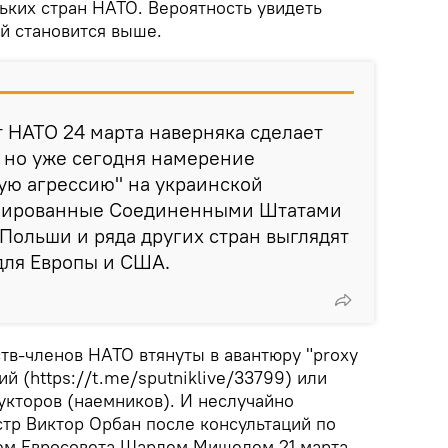
ьких стран НАТО. Вероятность увидеть
й становится выше.
 НАТО 24 марта наверняка сделает
 но уже сегодня намерение
ую агрессию" на украинской
онированные Соединенными Штатами
ольши и ряда других стран выглядят
ля Европы и США.
тв-членов НАТО втянуты в авантюру "proxy
й (https://t.me/sputniklive/33799) или
укторов (наемников). И неслучайно
тр Виктор Орбан после консультаций по
ем Евросовета Шарлем Мишелем 21 марта