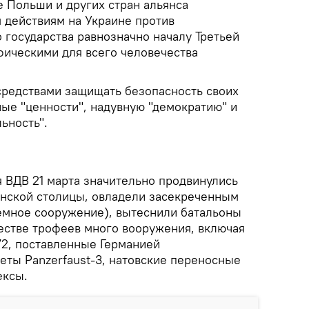
 Польши и других стран альянса
 действиям на Украине против
 государства равнозначно началу Третьей
фическими для всего человечества
средствами защищать безопасность своих
ные "ценности", надувную "демократию" и
ьность".
 ВДВ 21 марта значительно продвинулись
инской столицы, овладели засекреченным
емное сооружение), вытеснили батальоны
честве трофеев много вооружения, включая
2, ​​поставленные Германией
еты Panzerfaust-3, натовские переносные
ексы.