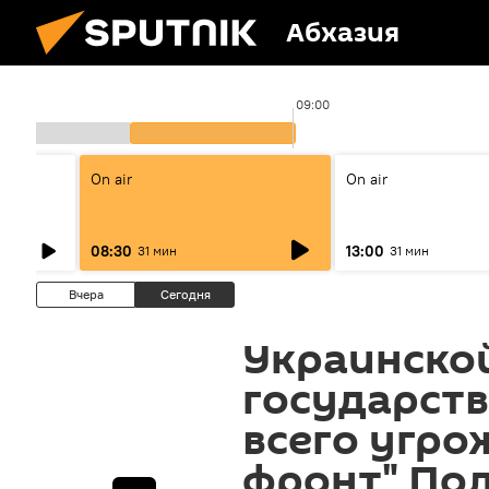
Абхазия
0
09:00
On air
On air
08:30
13:00
31 мин
31 мин
Вчера
Сегодня
Украинско
государств
всего угро
фронт" По