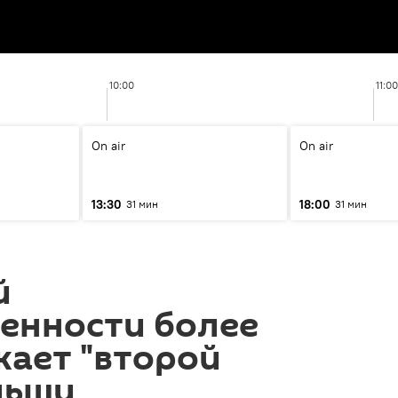
10:00
11:00
On air
On air
13:30
18:00
31 мин
31 мин
й
енности более
жает "второй
льши