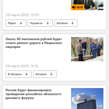
16:15
29 марта 2025, 15:00
Радио
Подкасты
Абхазия
Россия
история
античность
туризм
маршруты
Около 30 миллионов рублей будет
стоить ремонт дороги в Рицинском
нацпарке
29 марта 2025, 14:15
В Абхазии
Абхазия
Рицинский Реликтовый Национальный Парк (РРНП)
Бадра Гунба
Россия будет финансировать
проведение российско-абхазского
делового форума