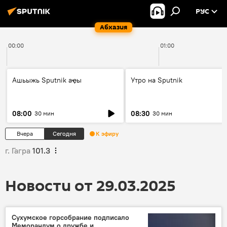
РУС
Абхазия
00:00
01:00
Ашьыжь Sputnik аҿы
Утро на Sputnik
08:00
08:30
30 мин
30 мин
Вчера
Сегодня
К эфиру
г. Гагра
101.3
Новости от 29.03.2025
Сухумское горсобрание подписало
Меморандум о дружбе и