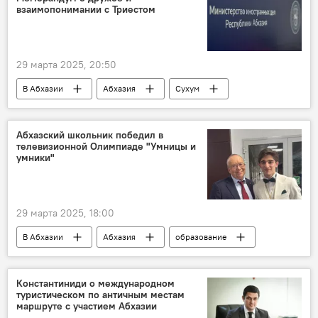
взаимопонимании с Триестом
29 марта 2025, 20:50
В Абхазии
Абхазия
Сухум
Италия
МИД Абхазии
Абхазский школьник победил в
телевизионной Олимпиаде "Умницы и
умники"
29 марта 2025, 18:00
В Абхазии
Абхазия
образование
Россия
Константиниди о международном
туристическом по античным местам
маршруте с участием Абхазии