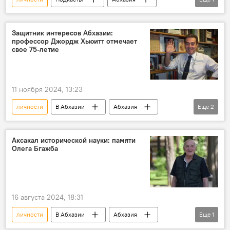
история
Защитник интересов Абхазии:
профессор Джордж Хьюитт отмечает
свое 75-летие
11 ноября 2024, 13:23
личности
В Абхазии
Абхазия
Еще
2
Новости
Великобритания
Аксакал исторической науки: памяти
Олега Бгажба
16 августа 2024, 18:31
личности
В Абхазии
Абхазия
Еще
1
история