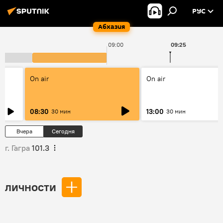
РУС
Абхазия
09:00
09:25
On air
On air
08:30
13:00
30 мин
30 мин
Вчера
Сегодня
г. Гагра
101.3
личности