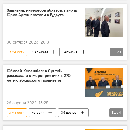
Защитник интересов абхазов: память
Юрия Аргун почтили в Гудауте
30 октября 2023, 20:31
личности
В Абхазии
Абхазия
Еще
1
история
Юбилей Келешбея: в Sputnik
рассказали о мероприятиях к 275-
летию абхазского правителя
29 апреля 2022, 13:25
личности
история
Общество
Еще
4
Абхазия
Келешбей Чачба
Пресс-центр
Турция