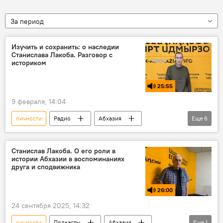
За период
Изучить и сохранить: о наследии
Станислава Лакоба. Разговор с
историком
25:55
9 февраля, 14:04
личности
Радио
Абхазия
Еще
6
наука
историки
наследие
память
увековечивание
Станислав Лакоба. О его роли в
истории Абхазии в воспоминаниях
Такие обстоятельства
Подкасты
друга и сподвижника
26:00
24 сентября 2025, 14:32
личности
Подкасты
Абхазия
Еще
1