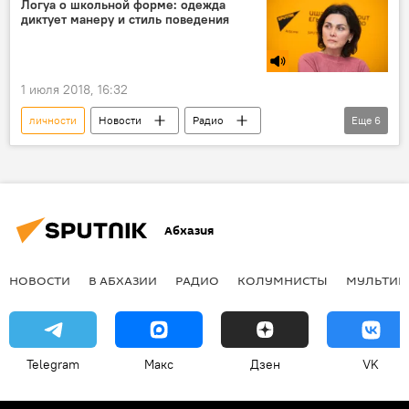
Логуа о школьной форме: одежда
диктует манеру и стиль поведения
1 июля 2018, 16:32
личности
Новости
Радио
Еще
6
В Абхазии
Общество
психологи
развитие
школьная форма
Абхазия
Абхазия
НОВОСТИ
В АБХАЗИИ
РАДИО
КОЛУМНИСТЫ
МУЛЬТИМ
Telegram
Макс
Дзен
VK