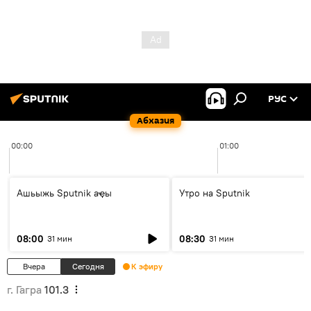
РУС
Абхазия
00:00
01:00
Ашьыжь Sputnik аҿы
Утро на Sputnik
08:00
08:30
31 мин
31 мин
Вчера
Сегодня
К эфиру
г. Гагра
101.3