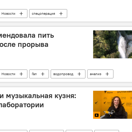
Новости
спецоперация
мендовала пить
после прорыва
Новости
Гал
водопровод
анализ
 и музыкальная кузня:
-лаборатории