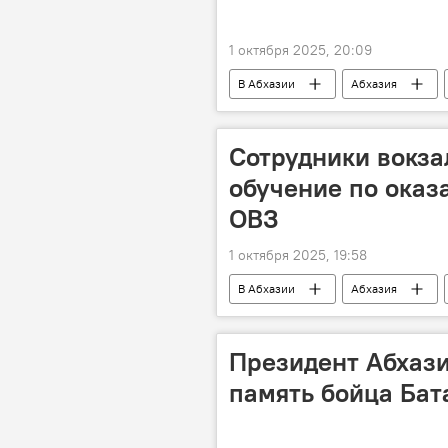
1 октября 2025, 20:09
В Абхазии
Абхазия
абхазский язык
Сотрудники вокза
обучение по ока
ОВЗ
1 октября 2025, 19:58
В Абхазии
Абхазия
Президент Абхази
память бойца Бат