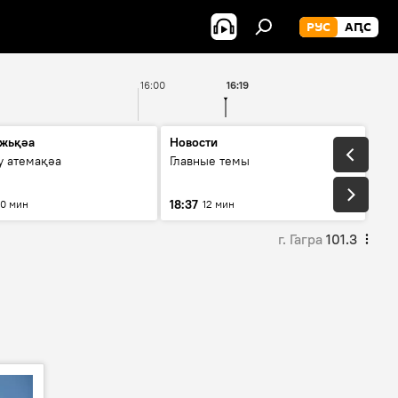
РУС
АԤС
16:00
16:19
жьқәа
Новости
у атемақәа
Главные темы
18:37
10 мин
12 мин
г. Гагра
101.3