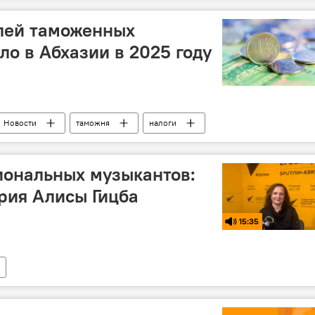
блей таможенных
ло в Абхазии в 2025 году
Новости
таможня
налоги
иональных музыкантов:
рия Алисы Гицба
15:35