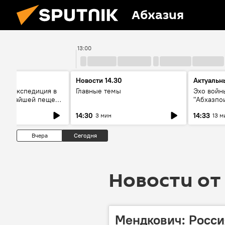
Абхазия
13:00
Новости 14.30
Актуальн
ая экспедиция в
Главные темы
Эхо войны
лубочайшей пещере
"Абхазпо
вор со
неучтенн
14:30
14:33
3 мин
13 м
ми
захороне
Вчера
Сегодня
Новости от 
Мендкович: Росси