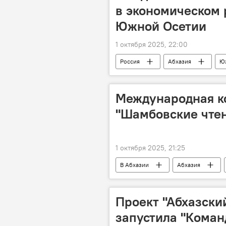
в экономическом 
Южной Осетии
1 октября 2025, 22:00
Россия
Абхазия
Ю
Договор между Абхазией и Россией о
Политика
Экономика
Международная к
"Шамбовские чтен
1 октября 2025, 21:25
В Абхазии
Абхазия
Проект "Абхазски
запустила "Коман