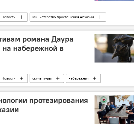
Новости
Министерство просвещения Абхазии
тивам романа Даура
 на набережной в
Новости
скульптуры
набережная
нологии протезирования
хазии