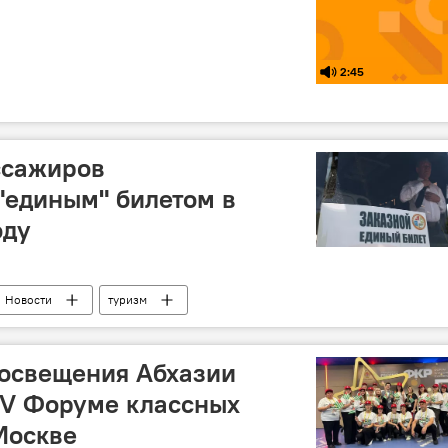
2:45
ссажиров
"единым" билетом в
оду
Новости
туризм
освещения Абхазии
 V Форуме классных
Москве