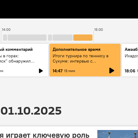
14:00
15:00
ый комментарий
Дополнительное время
Ажәаб
 в горах:
Итоги турнира по теннису в
Ихадо
иск" обнаружил
Сухуме: интервью с
ые воинские
президентом Федерации
14:47
18:06
ин
13 мин
ния в Псху
01.10.2025
я играет ключевую роль