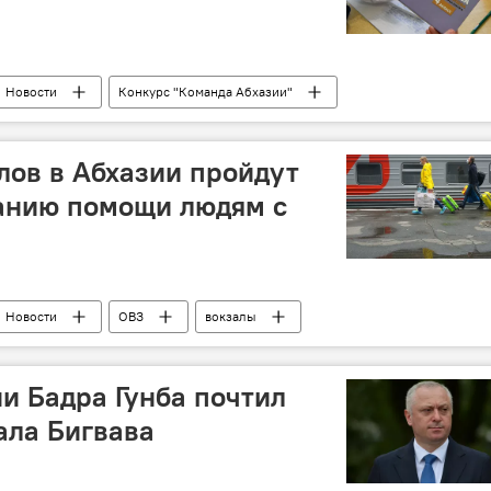
Новости
Конкурс "Команда Абхазии"
лов в Абхазии пройдут
занию помощи людям с
Новости
ОВЗ
вокзалы
и Бадра Гунба почтил
ала Бигвава