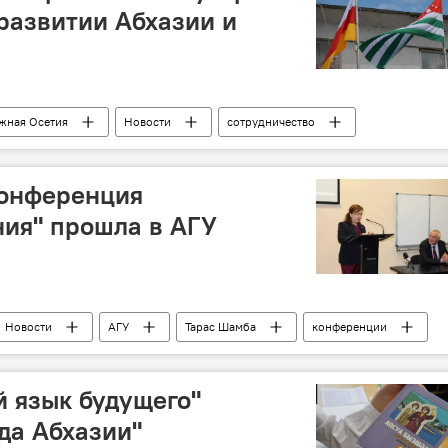
развитии Абхазии и
жная Осетия
Новости
сотрудничество
 союзничестве и стратегическом партнерстве
партнерство
онференция
ия" прошла в АГУ
Новости
АГУ
Тарас Шамба
конференции
й язык будущего"
да Абхазии"