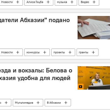
Новости
Алиса Гицба
музыка
Видео
датели Абхазии" подано
Новости
конкурсы
проекты
гранты
зда и вокзалы: Белова о
бхазия удобна для людей
о
Мультимедиа
В Абхазии