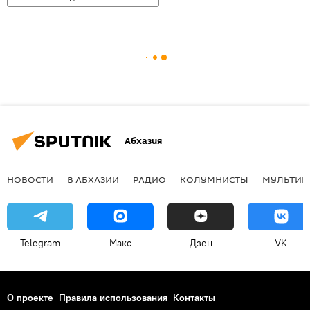
Абхазия
НОВОСТИ
В АБХАЗИИ
РАДИО
КОЛУМНИСТЫ
МУЛЬТИМ
Telegram
Макс
Дзен
VK
О проекте
Правила использования
Контакты