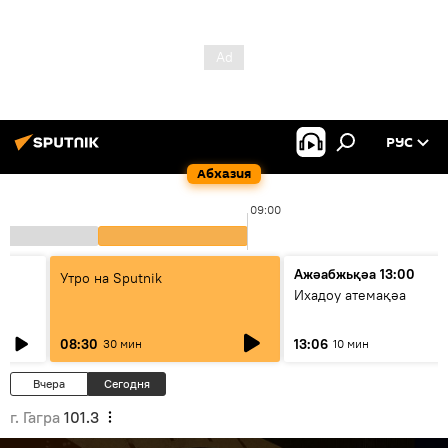
РУС
Абхазия
09:00
Ажәабжьқәа 13:00
Утро на Sputnik
Ихадоу атемақәа
08:30
13:06
30 мин
10 мин
Вчера
Сегодня
г. Гагра
101.3