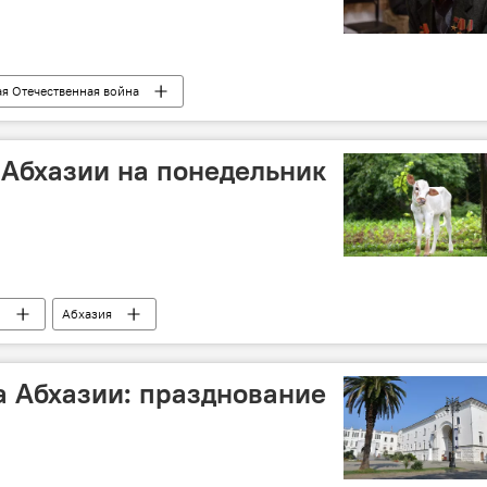
я Отечественная война
венной войне
Лица Победы
Абхазия
 Абхазии на понедельник
и
Абхазия
 Абхазии: празднование