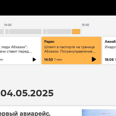
14:00
15:00
Радио
Ажәаб
 люди Абхазии":
Штамп в паспорте на границе
Ихадо
ачи ставит перед
Абхазии: Погрануправление
вое объединение
СГБ разъяснило правила для
14:53
18:06
ин
7 мин
туристов
04.05.2025
первый авиарейс,