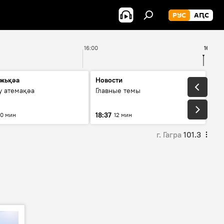
РУС
АԤС
16:00
16:47
жьқәа
Новости
у атемақәа
Главные темы
18:37
10 мин
12 мин
г. Гагра
101.3