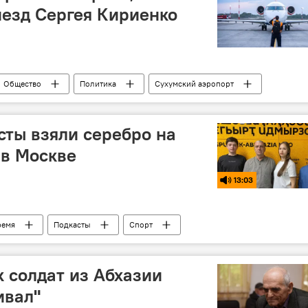
иезд Сергея Кириенко
Общество
Политика
Сухумский аэропорт
сты взяли серебро на
 в Москве
13:03
ремя
Подкасты
Спорт
к солдат из Абхазии
ивал"