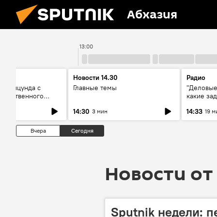
Абхазия
13:00
Новости 14.30
Радио
ся Пицунда с
Главные темы
"Деловые
собственного
какие зад
тервью с главой
собой но
14:30
14:33
3 мин
19 м
Вчера
Сегодня
Новости от 
Sputnik недели: 