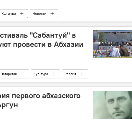
Культура
Новости
тиваль "Сабантуй" в
уют провести в Абхазии
Татарстан
Культура
Россия
рия первого абхазского
Аргун