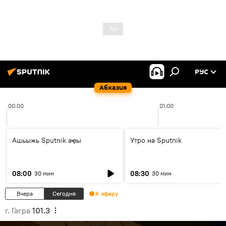
РУС
Абхазия
00:00
01:00
Ашьыжь Sputnik аҿы
Утро на Sputnik
08:00
08:30
30 мин
30 мин
Вчера
Сегодня
К эфиру
г. Гагра
101.3