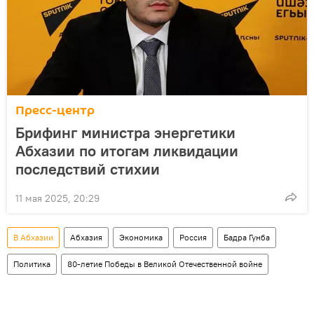
Пресс-центр
Брифинг министра энергетики
Абхазии по итогам ликвидации
последствий стихии
11 мая 2025, 20:29
В Абхазии
Абхазия
Экономика
Россия
Бадра Гунба
Политика
80-летие Победы в Великой Отечественной войне