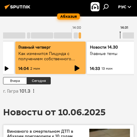
РУС
Абхазия
14:00
14:31
Главный четверг
Новости 14.30
Как изменится Пицунда с
Главные темы
получением собственного
бюджета: интервью с главой
14:04
14:33
2 мин
13 мин
Собрания
Вчера
Сегодня
г. Гагра
101.3
Новости от 10.06.2025
Виновного в смертельном ДТП в
Абхазии приговорили к 10 годам