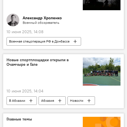
Александр Хроленко
Военный обозреватель
10 июня 2025, 14:08
Военная спецоперация РФ в Донбассе
Мнение
Россия
Украина
авторы
Колумнисты
Новые спортплощадки открыли в
Очамчыре и Гале
10 июня 2025, 14:04
В Абхазии
Абхазия
Новости
Спорт
Главные темы