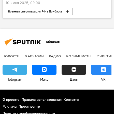
10 июня 2025, 09:00
Военная спецоперация РФ в Донбассе
Россия
Украина
Новости
Министерство обороны РФ
Абхазия
НОВОСТИ
В АБХАЗИИ
РАДИО
КОЛУМНИСТЫ
МУЛЬТИМ
Telegram
Макс
Дзен
VK
О проекте
Правила использования
Контакты
Реклама
Пресс-центр
Политика конфиденциальности