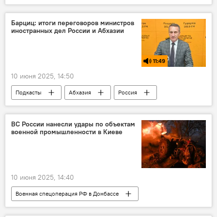
Абхазия
Россия
Культура
сотрудничество
Барциц: итоги переговоров министров
иностранных дел России и Абхазии
11:49
10 июня 2025, 14:50
Подкасты
Абхазия
Россия
МИД РФ
МИД Абхазии
переговоры
ВС России нанесли удары по объектам
военной промышленности в Киеве
10 июня 2025, 14:40
Военная спецоперация РФ в Донбассе
Россия
Украина
Новости