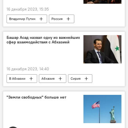
16 декабря 2023, 15:35
Владимир Путин
Россия
президенты
президентские выборы
Политика
Выборы президента России
Башар Асад назвал одну из важнейших
сфер взаимодействия с Абхазией
16 декабря 2023, 14:40
В Абхазии
Абхазия
Сирия
Башар Асад
Инал Ардзинба
Политика
"Земли свободных" больше нет