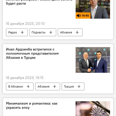
будет расти
14:45
16 декабря 2023, 20:10
Радио
Подкасты
Абхазия
Россия
золото
Инал Ардзинба встретился с
полномочным представителем
Абхазии в Турции
16 декабря 2023, 19:15
В Абхазии
Абхазия
Турция
Инал Ардзинба
Политика
Минимализм и романтика: как
украсить елку