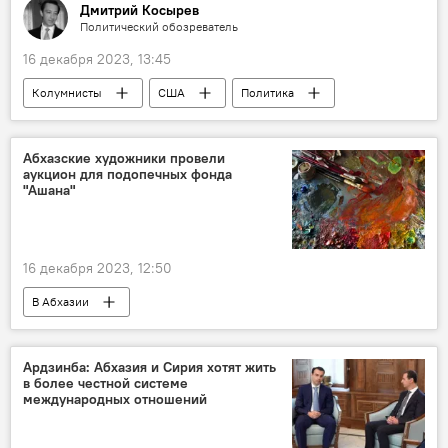
Дмитрий Косырев
Политический обозреватель
16 декабря 2023, 13:45
Колумнисты
США
Политика
В мире
Абхазские художники провели
аукцион для подопечных фонда
"Ашана"
16 декабря 2023, 12:50
В Абхазии
Культурно-благотворительный фонд "Ашана"
благотворительность
Абхазия
Ардзинба: Абхазия и Сирия хотят жить
в более честной системе
дети
Культура
международных отношений