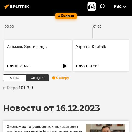
РУС
Абхазия
00:00
01:00
Ашьыжь Sputnik аҿы
Утро на Sputnik
08:00
08:30
31 мин
31 мин
Вчера
Сегодня
К эфиру
г. Гагра
101.3
Новости от 16.12.2023
Экономист о рекордных показателях
золотых резервов России: доля золота