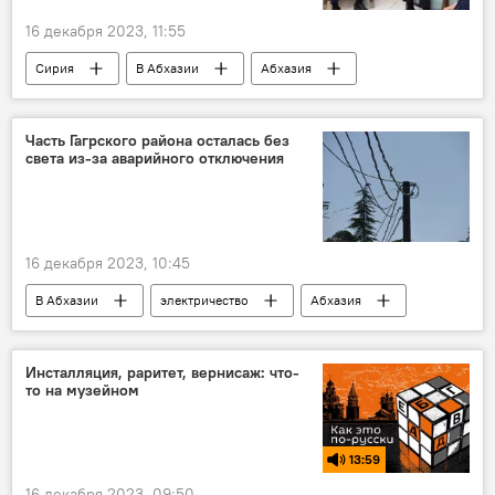
16 декабря 2023, 11:55
Сирия
В Абхазии
Абхазия
Инал Ардзинба
Политика
Башар Асад
Часть Гагрского района осталась без
света из-за аварийного отключения
16 декабря 2023, 10:45
В Абхазии
электричество
Абхазия
Гагрский район
Инсталляция, раритет, вернисаж: что-
то на музейном
13:59
16 декабря 2023, 09:50