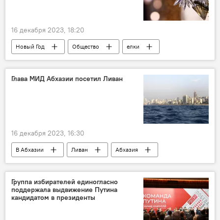
16 декабря 2023, 18:20
Новый Год
Общество
елки
Глава МИД Абхазии посетил Ливан
16 декабря 2023, 16:30
В Абхазии
Ливан
Абхазия
В мире
Политика
МИД Абхазии
МИД РФ
Группа избирателей единогласно
поддержала выдвижение Путина
кандидатом в президенты