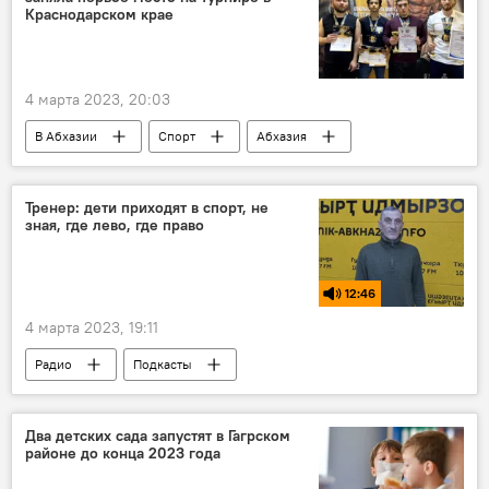
Краснодарском крае
4 марта 2023, 20:03
В Абхазии
Спорт
Абхазия
Новости
Тренер: дети приходят в спорт, не
зная, где лево, где право
12:46
4 марта 2023, 19:11
Радио
Подкасты
Дополнительное время
Спорт
физкультура
Два детских сада запустят в Гагрском
районе до конца 2023 года