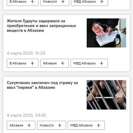
В Абхазии
Новости
МВД Абхазии
Абхазия
Жителя Гудауты задержали за
приобретение и ввоз запрещенных
веществ в Абхазию
4 марта 2023, 10:20
В Абхазии
Абхазия
МВД Абхазии
Новости
Сухумчанин заключен под стражу за
ввоз "лирики" в Абхазию
4 марта 2023, 09:42
Абхазия
Новости
МВД Абхазии