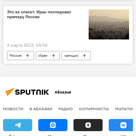
В Абхазии
Это их спасет: Иран последовал
примеру России
4 марта 2023, 09:00
Россия
Иран
санкции
Абхазия
НОВОСТИ
В АБХАЗИИ
РАДИО
КОЛУМНИСТЫ
МУЛЬТИМ