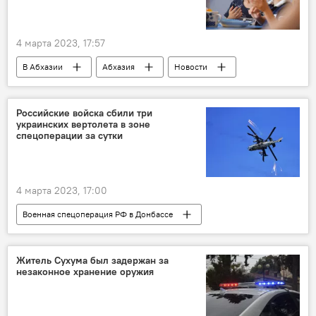
4 марта 2023, 17:57
В Абхазии
Абхазия
Новости
Гагрский район
Российские войска сбили три
украинских вертолета в зоне
спецоперации за сутки
4 марта 2023, 17:00
Военная спецоперация РФ в Донбассе
Россия
Новости
Донбасс
Министерство обороны РФ
Украина
Житель Сухума был задержан за
незаконное хранение оружия