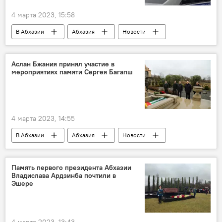
4 марта 2023, 15:58
В Абхазии
Абхазия
Новости
МВД Абхазии
Сухум
Аслан Бжания принял участие в
мероприятиях памяти Сергея Багапш
4 марта 2023, 14:55
В Абхазии
Абхазия
Новости
Аслан Бжания
Память первого президента Абхазии
Владислава Ардзинба почтили в
Эшере