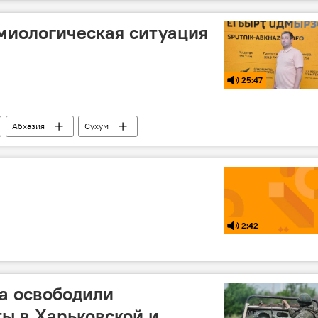
миологическая ситуация
25:47
Абхазия
Сухум
2:42
а освободили
ы в Харьковской и