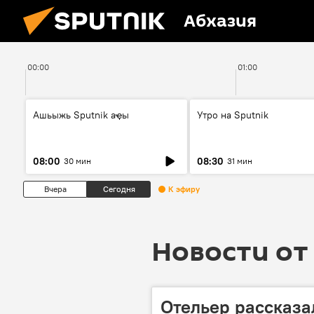
Абхазия
00:00
01:00
Ашьыжь Sputnik аҿы
Утро на Sputnik
08:00
08:30
30 мин
31 мин
Вчера
Сегодня
К эфиру
Новости от 
Отельер рассказа