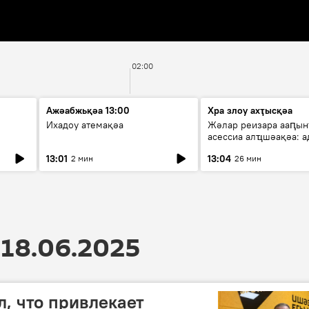
02:00
Ажәабжьқәа 13:00
Хра злоу ахҭысқәа
Ихадоу атемақәа
Жәлар реизара ааԥын
асессиа алҵшәақәа: а
ицәажәара
13:01
13:04
2 мин
26 мин
18.06.2025
л, что привлекает