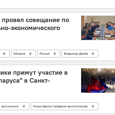
 провел совещание по
ьно-экономического
Абхазия
Россия
Владимир Делба
ики примут участие в
паруса" в Санкт-
выпускники
Алые паруса (праздник выпускников)
тво просвещения Абхазии
Абхазия
образование