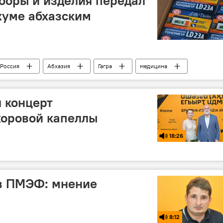
боры и изделия передал
хуме абхазским
Россия
Абхазия
Гагра
медицина
я концерт
хоровой капеллы
18:26
 в ПМЭФ: мнение
8:12