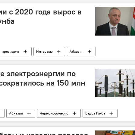
и с 2020 года вырос в
Гунба
президент
Интервью
Абхазия
Экономика
ие электроэнергии по
сократилось на 150 млн
Абхазия
Черноморэнерго
Бадра Гунба