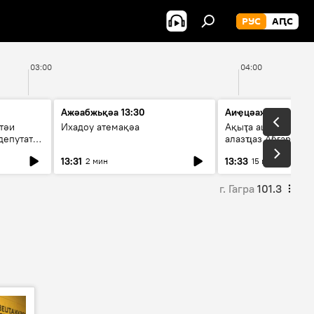
РУС
АԤС
03:00
04:00
Ажәабжьқәа 13:30
Аиҿцәажәара
тәи
Ихадоу атемақәа
Ақыҭа ацхрааразы 
депутат
алазҵаз Абӷархықә
адепутат ицәажәар
13:31
13:33
2 мин
15 мин
г. Гагра
101.3