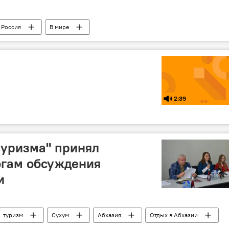
Россия
В мире
омический форум
Экономика
Радио
2:39
туризма" принял
огам обсуждения
и
туризм
Сухум
Абхазия
Отдых в Абхазии