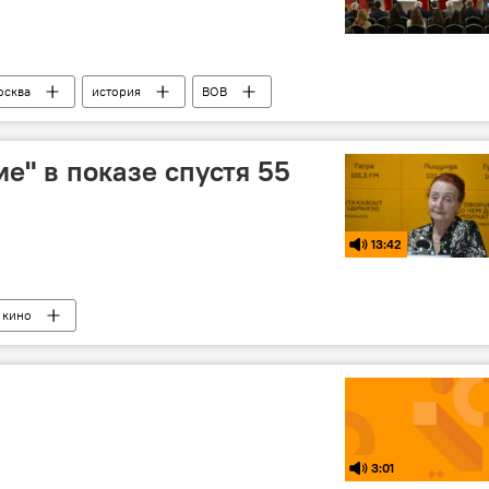
осква
история
ВОВ
е" в показе спустя 55
13:42
кино
3:01