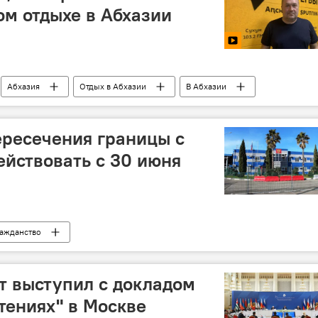
ом отдыхе в Абхазии
Абхазия
Отдых в Абхазии
В Абхазии
ресечения границы с
ействовать с 30 июня
ажданство
т выступил с докладом
тениях" в Москве