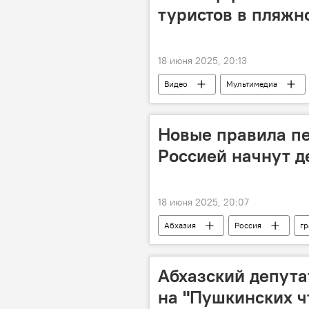
туристов в пляжн
18 июня 2025, 20:13
Видео
Мультимедиа
Новые правила пе
Россией начнут д
18 июня 2025, 20:07
Абхазия
Россия
гр
Абхазский депута
на "Пушкинских ч