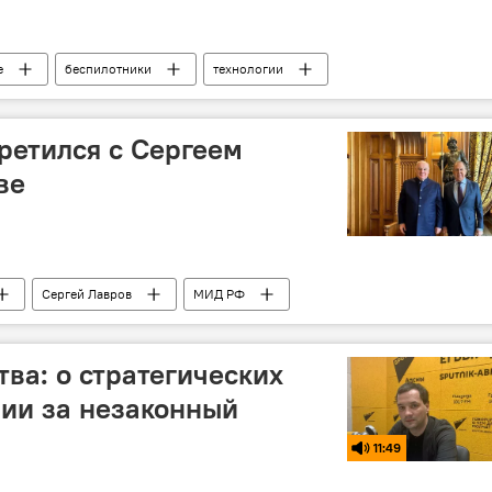
е
беспилотники
технологии
ретился с Сергеем
ве
Сергей Лавров
МИД РФ
тва: о стратегических
нии за незаконный
11:49