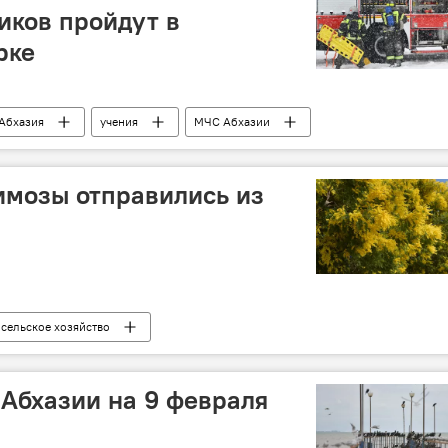
иков пройдут в
рке
Абхазия
учения
МЧС Абхазии
имозы отправились из
сельское хозяйство
 Абхазии на 9 февраля