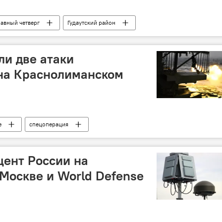
лавный четверг
Гудаутский район
ли две атаки
на Краснолиманском
е
спецоперация
цент России на
 Москве и World Defense