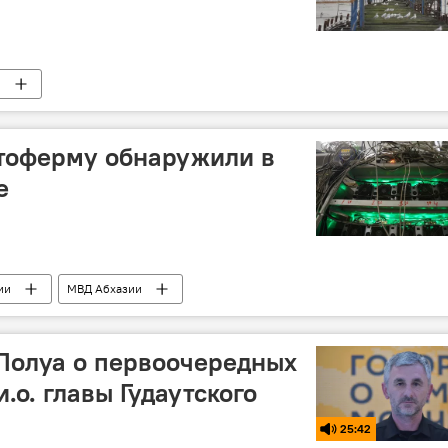
и
тоферму обнаружили в
е
ии
МВД Абхазии
 Лолуа о первоочередных
и.о. главы Гудаутского
25:42