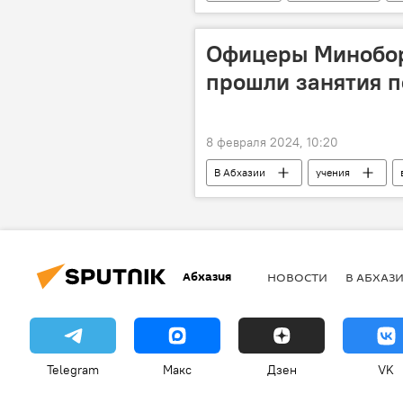
Офицеры Минобор
прошли занятия п
8 февраля 2024, 10:20
В Абхазии
учения
Абхазия
НОВОСТИ
В АБХАЗ
Telegram
Макс
Дзен
VK