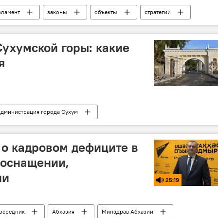
рламент
законы
объекты
стратегии
ение
электронные системы
никотин
Сухумской горы: какие
я
дминистрация города Сухум
 о кадровом дефиците в
 оснащении,
ии
25:19
осредник
Абхазия
Минздрав Абхазии