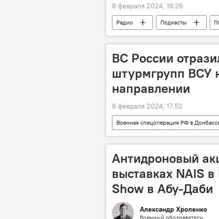
8 февраля 2024, 18:26
Радио
Подкасты
Г
ВС России отрази
штурмгрупп ВСУ 
направлении
8 февраля 2024, 17:52
Военная спецоперация РФ в Донбасс
Антидроновый ак
выставках NAIS в
Show в Абу-Даби
Александр Хроленко
Военный обозреватель