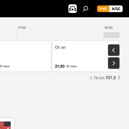
РУС
АԤС
17:00
18:00
On air
21:30
31 мин
31 мин
г. Гагра
101.3