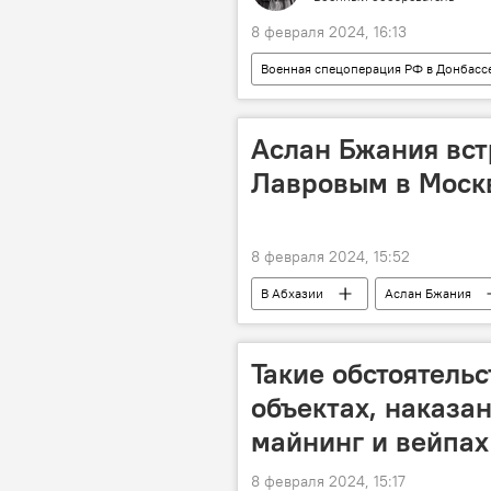
8 февраля 2024, 16:13
Военная спецоперация РФ в Донбасс
Абу-Даби (эмират)
Аслан Бжания вст
Лавровым в Моск
8 февраля 2024, 15:52
В Абхазии
Аслан Бжания
Такие обстоятельс
объектах, наказа
майнинг и вейпах
8 февраля 2024, 15:17