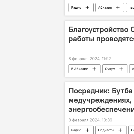
Радио
Абхазия
па
Майнинг в Абхазии
ужесточ
Подкасты
Благоустройство 
работы проводятс
8 февраля 2024, 11:52
В Абхазии
Сухум
А
Посредник: Бутба
медучреждениях,
энергообеспечен
8 февраля 2024, 10:39
Радио
Подкасты
П