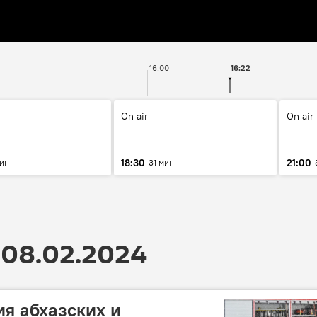
16:00
16:22
On air
On air
18:30
21:00
мин
31 мин
08.02.2024
я абхазских и