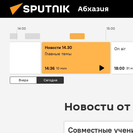
Абхазия
14:00
15:00
00
Новости 14.30
On air
ы
Главные темы
14:36
18:00
10 мин
31 
Вчера
Сегодня
Новости от 
Совместные учени