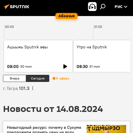
РУС
Абхазия
00:00
01:00
Ашьыжь Sputnik аҿы
Утро на Sputnik
08:00
08:30
30 мин
31 мин
Вчера
Сегодня
К эфиру
г. Гагра
101.3
Новости от 14.08.2024
Невыгодный ресурс: почему в Сухуме
предложили поднять цену на воду