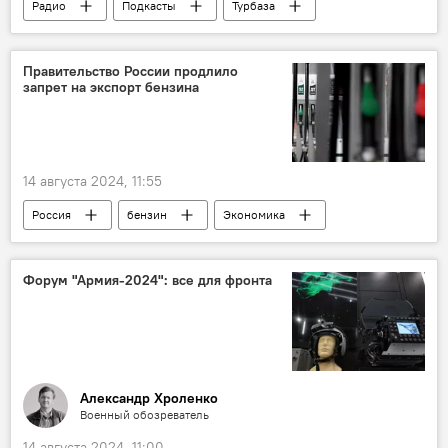
Радио
Подкасты
Турбаза
туризм
законы
Госдума РФ
Правительство России продлило
запрет на экспорт бензина
14 августа 2024, 11:55
Россия
бензин
Экономика
Правительство РФ
Форум "Армия-2024": все для фронта
Александр Хроленко
Военный обозреватель
14 августа 2024, 11:00