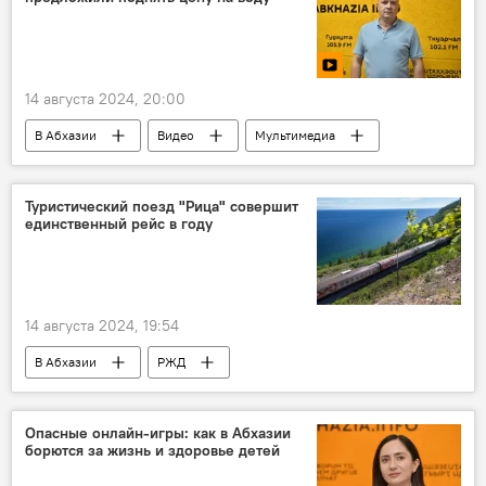
14 августа 2024, 20:00
В Абхазии
Видео
Мультимедиа
Сухум
Абхазия
Туристический поезд "Рица" совершит
единственный рейс в году
14 августа 2024, 19:54
В Абхазии
РЖД
Абхазская железная дорога
Абхазия
Россия
Отдых в Абхазии
туристы
Опасные онлайн-игры: как в Абхазии
борются за жизнь и здоровье детей