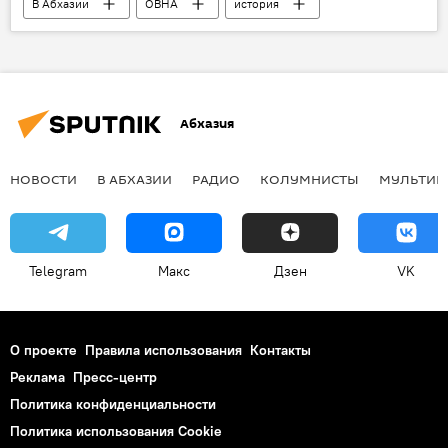
В Абхазии
ОВНА
история
Абхазия
Грузия
Абхазия
НОВОСТИ
В АБХАЗИИ
РАДИО
КОЛУМНИСТЫ
МУЛЬТИМ
Telegram
Макс
Дзен
VK
О проекте
Правила использования
Контакты
Реклама
Пресс-центр
Политика конфиденциальности
Политика использования Cookie