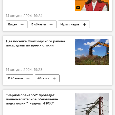
14 августа 2024, 19:24
Видео
В Абхазии
Мультимедиа
Абхазия
дети
психологи
Два поселка Очамчырского района
пострадали во время стихии
14 августа 2024, 19:23
В Абхазии
Абхазия
Очамчырский район
разгул стихии
"Черноморэнерго" проведет
полномасштабное обновление
подстанции "Ткуарчал-ГРЭС"