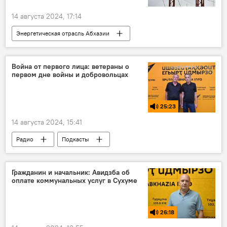
14 августа 2024, 17:14
Энергетическая отрасль Абхазии
Черноморэнерго
Абхазия
Ткуарчалский район
Война от первого лица: ветераны о
первом дне войны и добровольцах
25:23
14 августа 2024, 15:41
Радио
Подкасты
Отечественная война народа Абхазии (1992-1993)
Гражданин и начальник: Авидзба об
оплате коммунальных услуг в Сухуме
26:18