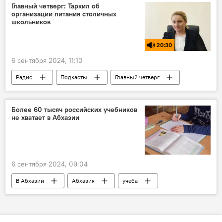
Главный четверг: Таркил об
организации питания столичных
школьников
20:30
6 сентября 2024, 11:10
Радио
Подкасты
Главный четверг
Абхазия
Сухум
школы
здоровое питание
Более 60 тысяч российских учебников
не хватает в Абхазии
6 сентября 2024, 09:04
В Абхазии
Абхазия
учеба
школа