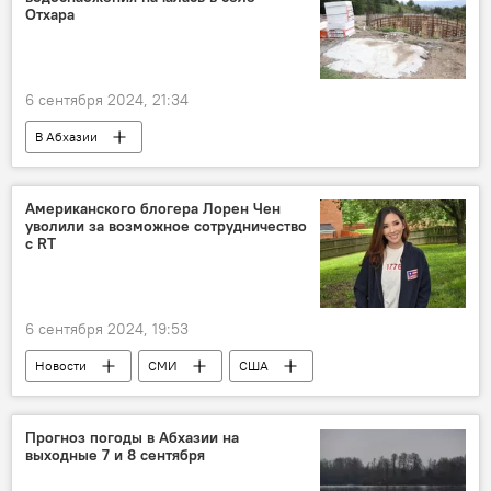
Отхара
6 сентября 2024, 21:34
В Абхазии
Абхазия: благоустройство районов и городов
Новости
Абхазия
Американского блогера Лорен Чен
уволили за возможное сотрудничество
с RT
6 сентября 2024, 19:53
Новости
СМИ
США
Прогноз погоды в Абхазии на
выходные 7 и 8 сентября