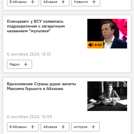
В Абхазии
Абхазия
Новости
Клинцевич: у ВСУ появились
подразделения с загадочным
названием "мультики"
4:40
6 сентября 2024, 13:10
Радио
Подкасты спецоперация России в Донбассе
Украина
спецоперация
Вдохновение Страны души: визиты
Максима Горького в Абхазию
6 сентября 2024, 13:09
В Абхазии
Абхазия
история