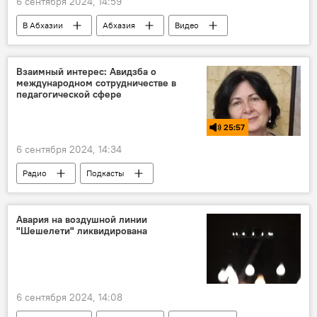
6 сентября 2024, 14:59
В Абхазии
Абхазия
Видео
Мультимедиа
школы
Взаимный интерес: Авидзба о
международном сотрудничестве в
педагогической сфере
25:57
6 сентября 2024, 14:34
Радио
Подкасты
Взаимный интерес
Россия
Абхазия
Авария на воздушной линии
"Шешелети" ликвидирована
6 сентября 2024, 14:08