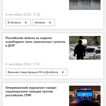
6 сентября 2024, 17:32
В Абхазии
Абхазия
погода в Абхазии
Российские войска за неделю
освободили семь населенных пунктов
в ДНР
6 сентября 2024, 17:07
Военная спецоперация РФ в Донбассе
Россия
Украина
Донбасс
Новости
Министерство обороны РФ
Американский журналист назвал
лицемерными санкции против
российских СМИ