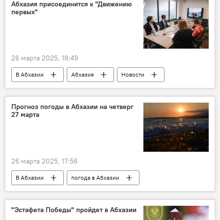
Отдых в Абхазии
Абхазия присоединится к "Движению
первых"
26 марта 2025, 18:49
В Абхазии
Абхазия
Новости
Прогноз погоды в Абхазии на четверг
27 марта
26 марта 2025, 17:56
В Абхазии
погода в Абхазии
"Эстафета Победы" пройдет в Абхазии