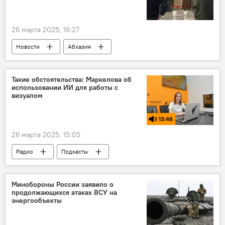
26 марта 2025, 16:27
Новости
Абхазия
Союз журналистов России
Россия
Такие обстоятельства: Маркелова об
использовании ИИ для работы с
визуалом
13:46
26 марта 2025, 15:05
Радио
Подкасты
Такие обстоятельства
SputnikPro в Абхазии
Минобороны России заявило о
продолжающихся атаках ВСУ на
энергообъекты