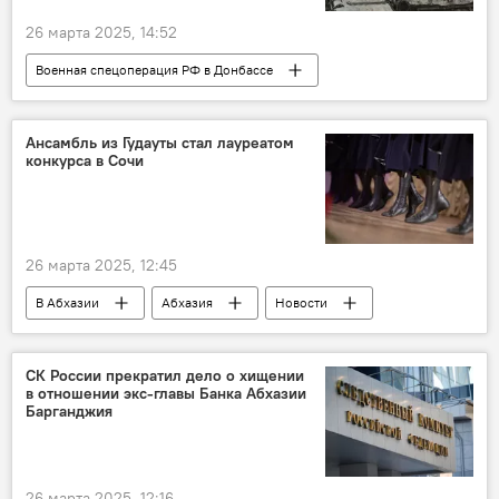
26 марта 2025, 14:52
Военная спецоперация РФ в Донбассе
Россия
Новости
Украина
Министерство обороны РФ
Ансамбль из Гудауты стал лауреатом
конкурса в Сочи
26 марта 2025, 12:45
В Абхазии
Абхазия
Новости
танцы
Культура
СК России прекратил дело о хищении
в отношении экс-главы Банка Абхазии
Барганджия
26 марта 2025, 12:16