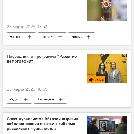
26 марта 2025, 17:52
Новости
Абхазия
Россия
80-летие Победы в Великой Отечественной войне
Посредник: о программе "Развитие
демографии"
24:38
26 марта 2025, 16:53
Радио
Посредник
социальные выплаты
выплаты
демография
Союз журналистов Абхазии выразил
соболезнования в связи с гибелью
российских журналистов