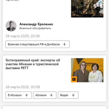
Александр Хроленко
Военный обозреватель
26 марта 2025, 20:34
Военная спецоперация РФ в Донбассе
Мнение
авторы
Колумнисты
Россия
Гостеприимный край: эксперты об
участии Абхазии в туристической
выставке MITT
26 марта 2025, 20:08
В Абхазии
Абхазия
Видео
Мультимедиа
туризм