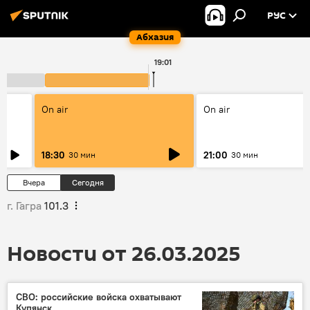
РУС
Абхазия
19:01
On air
On air
18:30
21:00
30 мин
30 мин
Вчера
Сегодня
г. Гагра
101.3
Новости от 26.03.2025
СВО: российские войска охватывают
Купянск