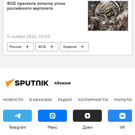
литература
Осторожно, спойлер!
ФСБ пресекла попытку угона
российского вертолета
11 ноября 2024, 09:00
Россия
ФСБ
Украина
Абхазия
НОВОСТИ
В АБХАЗИИ
РАДИО
КОЛУМНИСТЫ
МУЛЬТИМ
Telegram
Макс
Дзен
VK