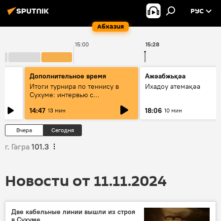
РУС
Абхазия
15:00
15:28
Дополнительное время
Ажәабжьқәа
Итоги турнира по теннису в
Ихадоу атемақәа
Сухуме: интервью с
президентом Федерации
14:47
18:06
13 мин
10 мин
Вчера
Сегодня
г. Гагра
101.3
Новости от 11.11.2024
Две кабельные линии вышли из строя
в Сухуме