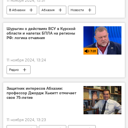
11 ноября 2024, 15:31
В Абхазии
Абхазия
Новости
Парламент Абхазии
Шурыгин о действиях ВСУ в Курской
области и налетах БПЛА на регионы
РФ: логика отчаяния
7:01
11 ноября 2024, 13:24
Радио
Подкасты спецоперация России в Донбассе
Россия
Курск
спецоперация
Защитник интересов Абхазии:
профессор Джордж Хьюитт отмечает
Украина
свое 75-летие
11 ноября 2024, 13:23