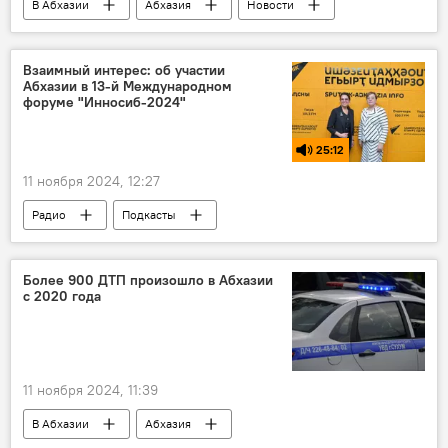
В Абхазии
Абхазия
Новости
Великобритания
личности
Взаимный интерес: об участии
Абхазии в 13-й Международном
форуме "Инносиб-2024"
25:12
11 ноября 2024, 12:27
Радио
Подкасты
Взаимный интерес
Абхазия
Россия
Более 900 ДТП произошло в Абхазии
с 2020 года
11 ноября 2024, 11:39
В Абхазии
Абхазия