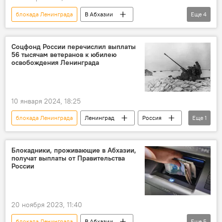
блокада Ленинграда
В Абхазии
Еще
4
Санкт-Петербург
ВОВ
история
Абхазия
Соцфонд России перечислил выплаты
56 тысячам ветеранов к юбилею
освобождения Ленинграда
10 января 2024, 18:25
блокада Ленинграда
Ленинград
Россия
Еще
1
ВОВ
Блокадники, проживающие в Абхазии,
получат выплаты от Правительства
России
20 ноября 2023, 11:40
блокада Ленинграда
В Абхазии
Еще
5