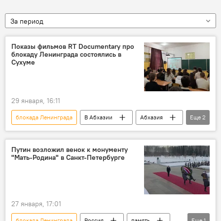
За период
Показы фильмов RT Documentary про
блокаду Ленинграда состоялись в
Сухуме
29 января, 16:11
блокада Ленинграда
В Абхазии
Абхазия
Еще
2
RT
Новости
Путин возложил венок к монументу
"Мать-Родина" в Санкт-Петербурге
27 января, 17:01
блокада Ленинграда
Россия
память
Еще
1