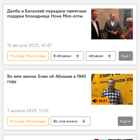
Делба и Бельский передали памятные
подарки блокаднице Ноне Мол-оглы
15 августа 2025, 10:47
блокада Ленинграда
В Абхазии
Абхазия
Еще
1
Новости
Во имя жизни: Еник об Абхазии в 1943
году
16:27
7 апреля 2025, 11:02
блокада Ленинграда
Во имя жизни
Еще
4
Подкасты
Великая Отечественная война
Сталинградская битва (1942-1943)