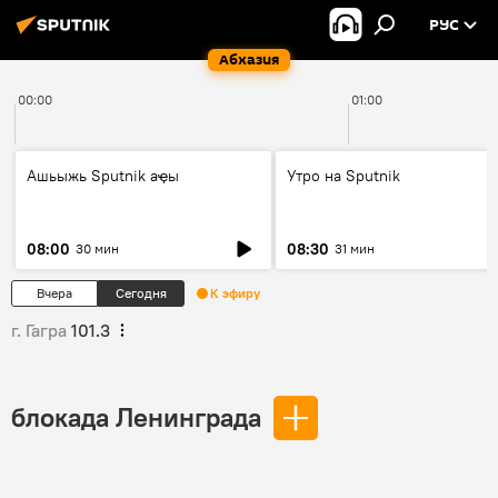
РУС
Абхазия
00:00
01:00
Ашьыжь Sputnik аҿы
Утро на Sputnik
08:00
08:30
30 мин
31 мин
Вчера
Сегодня
К эфиру
г. Гагра
101.3
блокада Ленинграда