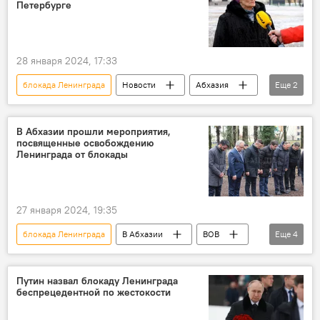
Петербурге
28 января 2024, 17:33
блокада Ленинграда
Новости
Абхазия
Еще
2
Россия
Великая Отечественная война
В Абхазии прошли мероприятия,
посвященные освобождению
Ленинграда от блокады
27 января 2024, 19:35
блокада Ленинграда
В Абхазии
ВОВ
Еще
4
Гал
Абхазия
Ленинград
история
Путин назвал блокаду Ленинграда
беспрецедентной по жестокости