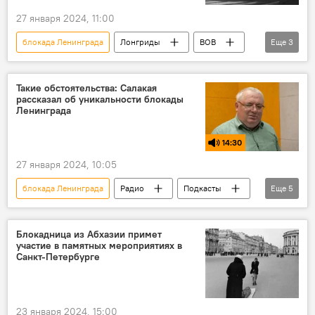
27 января 2024, 11:00
блокада Ленинграда
Лонгриды
ВОВ
Еще
3
Ленинград
Россия
история
Такие обстоятельства: Салакая
рассказал об уникальности блокады
Ленинграда
14:30
27 января 2024, 10:05
блокада Ленинграда
Радио
Подкасты
Еще
5
Такие обстоятельства
Абхазия
история
Великая Отечественная война
Блокадница из Абхазии примет
участие в памятных мероприятиях в
фашизм
Санкт-Петербурге
23 января 2024, 15:00