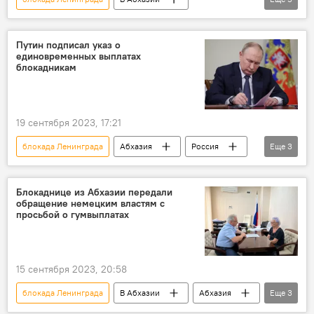
Правительство РФ
Россия
Абхазия
ВОВ
ветераны
Путин подписал указ о
единовременных выплатах
блокадникам
19 сентября 2023, 17:21
блокада Ленинграда
Абхазия
Россия
Еще
3
Владимир Путин
Новости
Великая Отечественная война
Блокаднице из Абхазии передали
обращение немецким властям с
просьбой о гумвыплатах
15 сентября 2023, 20:58
блокада Ленинграда
В Абхазии
Абхазия
Еще
3
Новости
Великая Отечественная война