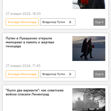
27 января 2024, 18:20
блокада Ленинграда
Владимир Путин
Еще
3
ВОВ
Ленинград
история
Путин и Лукашенко открыли
мемориал в память о жертвах
геноцида
27 января 2024, 17:45
блокада Ленинграда
Владимир Путин
Еще
6
Александр Лукашенко
Россия
СССР
блокада
Ленинград
"Было два варианта": как советские
войска спасали Ленинград
ВОВ