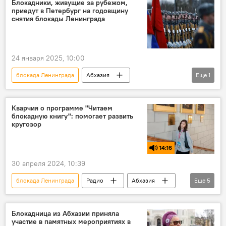
Блокадники, живущие за рубежом,
приедут в Петербург на годовщину
Курская битва
снятия блокады Ленинграда
24 января 2025, 10:00
блокада Ленинграда
Абхазия
Еще
1
Санкт-Петербург
Кварчия о программе "Читаем
блокадную книгу": помогает развить
кругозор
14:16
30 апреля 2024, 10:39
блокада Ленинграда
Радио
Абхазия
Еще
5
школьницы
Санкт-Петербург
просвещение
Россотрудничество
Блокадница из Абхазии приняла
участие в памятных мероприятиях в
Подкасты