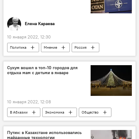
Елена Караева
10 января 2022, 12:30
Политика
Мнение
Россия
НАТО
Колумнисты
Сухум вошел в топ-10 городов для
отдыха мам с детьми в январе
10 января 2022, 12:08
В Абхазии
Экономика
Общество
Отдых в Абхазии
Сухум
Путин: в Казахстане использовались
майданные технологии