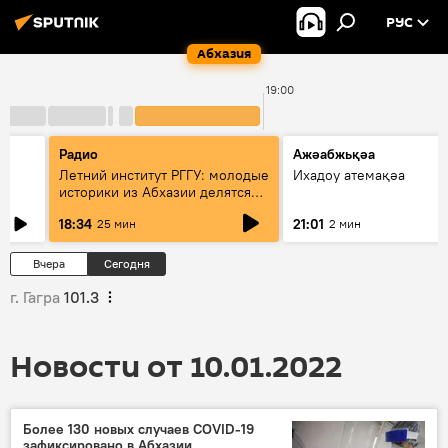
РУС
Абхазия
19:00
Радио
Ажәабжьқәа
Летний институт РГГУ: молодые
Ихадоу атемақәа
историки из Абхазии делятся
итогами проекта
18:34
21:01
25 мин
2 мин
Вчера
Сегодня
г. Гагра
101.3
Новости от 10.01.2022
Более 130 новых случаев COVID-19
зафиксировано в Абхазии