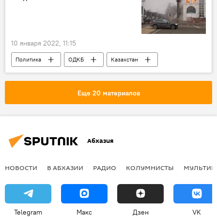
10 января 2022, 11:15
Политика
ОДКБ
Казахстан
Владимир Путин
Еще 20 материалов
Абхазия
НОВОСТИ
В АБХАЗИИ
РАДИО
КОЛУМНИСТЫ
МУЛЬТИМ
Telegram
Макс
Дзен
VK