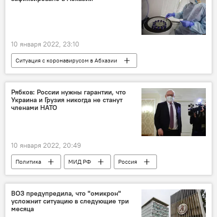
10 января 2022, 23:10
Ситуация с коронавирусом в Абхазии
Абхазия
медицина
Мировая пандемия коронавируса COVID-19
Рябков: России нужны гарантии, что
Украина и Грузия никогда не станут
членами НАТО
10 января 2022, 20:49
Политика
МИД РФ
Россия
НАТО
США
ВОЗ предупредила, что "омикрон"
усложнит ситуацию в следующие три
месяца