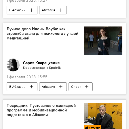
1 февраля 2023, 16:27
В Абхазии
Абхазия
погода в Абхазии
Лучное дело Илоны Воуба: как
стрельба стала для психолога лучшей
медитацией
Сария Кварацхелия
Корреспондент Sputnik
1 февраля 2023, 15:55
В Абхазии
Абхазия
Спорт
Посредник: Пустовалов о жилищной
программе и мобилизационной
подготовке в Абхазии
25:02