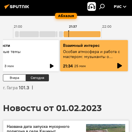
РУС
Абхазия
21:00
21:37
22:00
вости
Взаимный интерес
авные темы
Особая атмосфера и работа с
мастером: музыканты о
фестивале Хиблы Герзмава
31
21:34
3 мин
25 мин
Вчера
Сегодня
г. Гагра
101.3
Новости от 01.02.2023
Названа дата запуска мусорного
полигона в селе Кацикыт