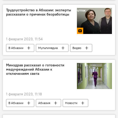
Такие обстоятельства
работа
безработица
Трудоустройство в Абхазии: эксперты
рассказали о причинах безработицы
1 февраля 2023, 11:54
В Абхазии
Мультимедиа
Видео
Абхазия
Экономика
Минздрав рассказал о готовности
медучреждений Абхазии к
отключениям света
1 февраля 2023, 11:18
В Абхазии
Абхазия
Новости
Минздрав Абхазии