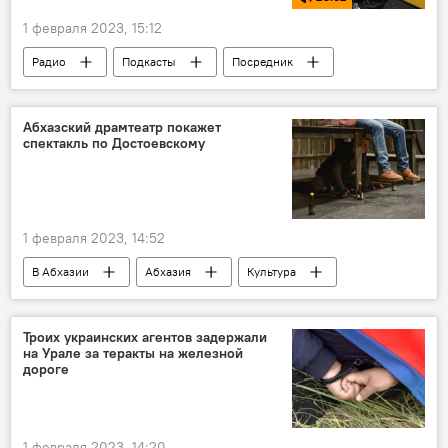
1 февраля 2023, 15:12
Радио
Подкасты
Посредник
Абхазия
Кабинет Министров Абхазии
жилье
мобилизация
Абхазский драмтеатр покажет
спектакль по Достоевскому
1 февраля 2023, 14:52
В Абхазии
Абхазия
Культура
театр
искусство
Троих украинских агентов задержали
на Урале за теракты на железной
дороге
1 февраля 2023, 14:20