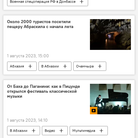
Военная спецоперация РФ в Донбассе
Россия
Украина
Министерство обороны РФ
Черное море
Около 2000 туристов посетили
пещеру Абраскила с начала лета
1 августа 2023, 15:00
Абхазия
В Абхазии
Очамчыра
Очамчырский район
Отдых в Абхазии
От Баха до Паганини: как в Пицунде
открылся фестиваль классической
музыки
1 августа 2023, 14:10
В Абхазии
Видео
Мультимедиа