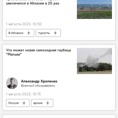
выставка
Сухум
увеличился в Абхазии в 20 раз
1 августа 2023, 10:50
В Абхазии
туристы
Отдых в Абхазии
Абхазия
Что может новая самоходная гаубица
"Мальва"
Александр Хроленко
Военный обозреватель
1 августа 2023, 10:15
Россия
армия
Министерство обороны РФ
Аналитика