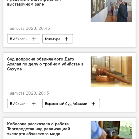
выставочном зале
1 августа 2023, 20:45
В Абхазии
Культура
Центральный выставочный зал г. Сухум
Сухум
Абхазия
художники
Суд допросил обвиняемого Дато
Ахалая по делу о тройном убийстве в
Сухуме
1 августа 2023, 20:15
В Абхазии
Верховный Суд Абхазии
Дело о тройном убийстве на набережной Сухума
Абхазия
Кобесова рассказала о работе
Торгпредства над реализацией
экспорта абхазского меда