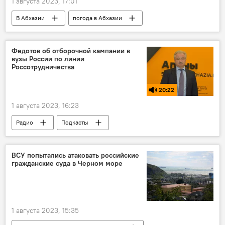
1 августа 2023, 17:01
В Абхазии
погода в Абхазии
Федотов об отборочной кампании в
вузы России по линии
Россотрудничества
20:22
1 августа 2023, 16:23
Радио
Подкасты
Такие обстоятельства
Абхазия
Россотрудничество
ВСУ попытались атаковать российские
гражданские суда в Черном море
Россотрудничество в Абхазии
вузы
Россия
1 августа 2023, 15:35