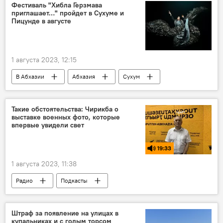
Культура
Фестиваль "Хибла Герзмава
приглашает…" пройдет в Сухуме и
Пицунде в августе
1 августа 2023, 12:15
В Абхазии
Абхазия
Сухум
Пицунда
Культура
музыка
Хибла Герзмава
Такие обстоятельства: Чирикба о
выставке военных фото, которые
впервые увидели свет
19:33
1 августа 2023, 11:38
Радио
Подкасты
Такие обстоятельства
Абхазия
Отечественная война народа Абхазии (1992-1993)
Штраф за появление на улицах в
купальниках и с голым торсом