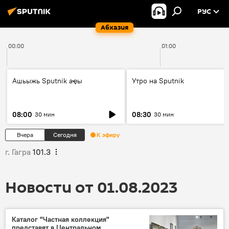
РУС
Абхазия
00:00
01:00
Ашьыжь Sputnik аҿы
Утро на Sputnik
08:00
08:30
30 мин
30 мин
Вчера
Сегодня
К эфиру
г. Гагра
101.3
Новости от 01.08.2023
Каталог "Частная коллекция"
представят в Центральном