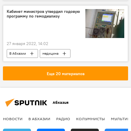
Главный четверг
Кабинет министров утвердил годовую
программу по гемодиализу
27 января 2022, 14:02
В Абхазии
медицина
здравоохранение
гемодиализ
Еще 20 материалов
Абхазия
НОВОСТИ
В АБХАЗИИ
РАДИО
КОЛУМНИСТЫ
МУЛЬТИМ