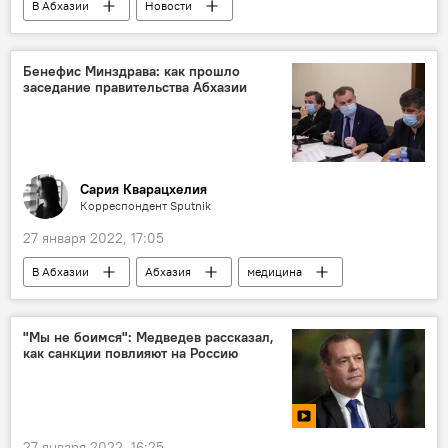
В Абхазии
Новости
погода в Абхазии
Бенефис Минздрава: как прошло
заседание правительства Абхазии
Сария Кварацхелия
Корреспондент Sputnik
27 января 2022, 17:05
В Абхазии
Абхазия
медицина
Кабинет Министров Абхазии
"Мы не боимся": Медведев рассказал,
как санкции повлияют на Россию
27 января 2022, 16:25