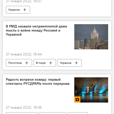
27 января 2022, 19:07
Украина
Вооруженный конфликт на востоке Украины (2015)
Донбасс
В МИД назвали неприемлемой даже
мысль о войне между Россией и
Украиной
27 января 2022, 18:44
Политика
В мире
Украина
Россия
Радость вопреки ковиду: первый
спектакль РУСДРАМа после перерыва
27 января 2022, 18:36