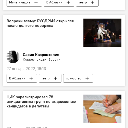
Мультимедиа
В Абхазии
театр
спектакли
сцена
Фото
Вопреки всему: РУСДРАМ открылся
после долгого перерыва
Сария Кварацхелия
Корреспондент Sputnik
27 января 2022, 18:13
В Абхазии
театр
искусство
РУСДРАМ
ЦИК зарегистрировал 78
инициативных групп по выдвижению
кандидатов в депутаты