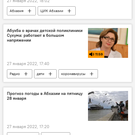
27 января 2022, 18:02
Абхазия
ЦИК Абхазии
Выборы в Парламент Абхазии
Парламент Абхазии
Абухба о врачах детской поликлиники
Сухума: работают в большом
Выборы в Парламент Абхазии - 2022
напряжении
11:59
27 января 2022, 17:40
Радио
дети
коронавирусы
Подкасты коронавирус
Прогноз погоды в Абхазии на пятницу
28 января
27 января 2022, 17:20