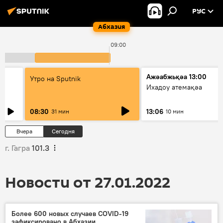
РУС
Абхазия
09:00
0
Ажәабжьқәа 13:00
Утро на Sputnik
Ихадоу атемақәа
08:30
13:06
31 мин
10 мин
Вчера
Сегодня
г. Гагра
101.3
Новости от 27.01.2022
Более 600 новых случаев COVID-19
зафиксировано в Абхазии