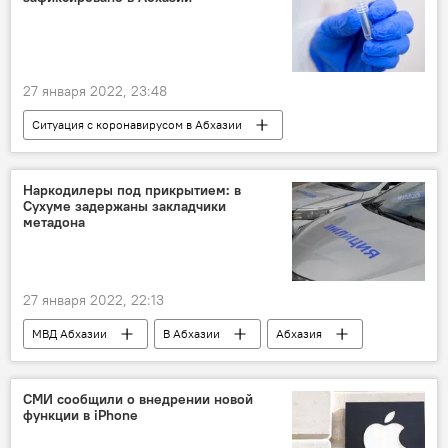
27 января 2022, 23:48
Ситуация с коронавирусом в Абхазии
Абхазия
медицина
Мировая пандемия коронавируса COVID-19
Наркодилеры под прикрытием: в
Сухуме задержаны закладчики
метадона
27 января 2022, 22:13
МВД Абхазии
В Абхазии
Абхазия
наркотики
Сухум
СМИ сообщили о внедрении новой
функции в iPhone