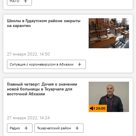
НАТО
Вооруженный конфликт на востоке Украины (2015)
ЛНР
Донбасс
Мнение
Школы в Гудаутском районе закрыты
на карантин
Интервью
27 января 2022, 14:50
Ситуация с коронавирусом в Абхазии
Гудаутский район
Абхазия
образование
школы
Главный четверг: Дочия о значении
новой больницы в Ткуарчале для
Мировая пандемия коронавируса COVID-19
восточной Абхазии
26:00
27 января 2022, 14:24
Радио
Ткуарчалский район